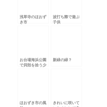
浅草寺のほおず
波打ち際で遊ぶ
き市
子供
お台場海浜公園
新緑の緑？
で貝殻を拾う少
女
ほおずき市の風
きれいに咲いて