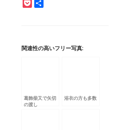
a
w
m
u
n
at
n
P
共
c
it
ai
m
k
e
e
o
有
e
te
l
bl
e
n
c
b
r
r
dI
a
k
o
n
et
o
関連性の高いフリー写真:
k
葛飾柴又で矢切
浴衣の方も多数
の渡し