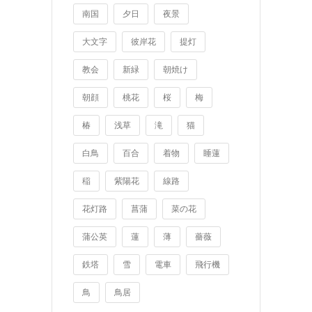
南国
夕日
夜景
大文字
彼岸花
提灯
教会
新緑
朝焼け
朝顔
桃花
桜
梅
椿
浅草
滝
猫
白鳥
百合
着物
睡蓮
稲
紫陽花
線路
花灯路
菖蒲
菜の花
蒲公英
蓮
薄
薔薇
鉄塔
雪
電車
飛行機
鳥
鳥居