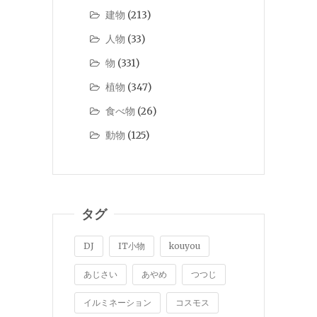
建物
(213)
人物
(33)
物
(331)
植物
(347)
食べ物
(26)
動物
(125)
タグ
DJ
IT小物
kouyou
あじさい
あやめ
つつじ
イルミネーション
コスモス