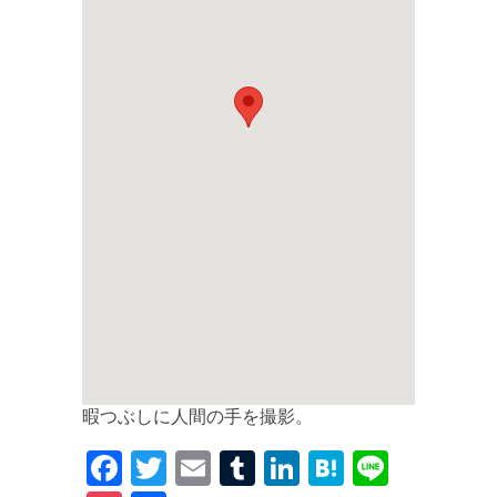
暇つぶしに人間の手を撮影。
F
T
E
T
Li
H
Li