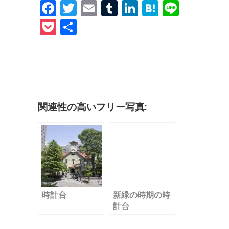
F
T
E
T
Li
H
Li
a
w
m
u
n
at
n
P
共
c
it
ai
m
k
e
e
o
有
e
te
l
bl
e
n
c
b
r
r
dI
a
k
o
n
et
o
関連性の高いフリー写真:
k
時計台
新緑の時期の時
計台