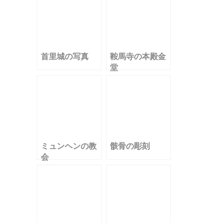
首里城の写真
鞍馬寺の本殿金
堂
ミュンヘンの教
骸骨の彫刻
会