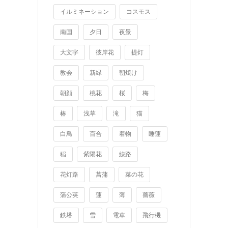
イルミネーション
コスモス
南国
夕日
夜景
大文字
彼岸花
提灯
教会
新緑
朝焼け
朝顔
桃花
桜
梅
椿
浅草
滝
猫
白鳥
百合
着物
睡蓮
稲
紫陽花
線路
花灯路
菖蒲
菜の花
蒲公英
蓮
薄
薔薇
鉄塔
雪
電車
飛行機