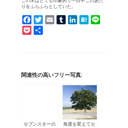
この木はとても印象的で一日中このあた
りをふらふらとしていた。
F
T
E
T
Li
H
Li
a
w
m
u
n
at
n
P
共
c
it
ai
m
k
e
e
o
有
e
te
l
bl
e
n
c
b
r
r
dI
a
k
o
n
et
o
関連性の高いフリー写真:
k
セブンスターの
角度を変えてセ