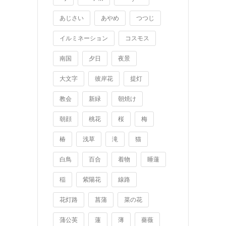
あじさい
あやめ
つつじ
イルミネーション
コスモス
南国
夕日
夜景
大文字
彼岸花
提灯
教会
新緑
朝焼け
朝顔
桃花
桜
梅
椿
浅草
滝
猫
白鳥
百合
着物
睡蓮
稲
紫陽花
線路
花灯路
菖蒲
菜の花
蒲公英
蓮
薄
薔薇