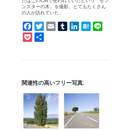
たばこのCMで使われていたという「セブ
ンスターの木」を撮影。とてもたくさん
の人が訪れていた。
F
T
E
T
Li
H
Li
a
w
m
u
n
at
n
P
共
c
it
ai
m
k
e
e
o
有
e
te
l
bl
e
n
c
b
r
r
dI
a
k
o
n
et
o
関連性の高いフリー写真:
k