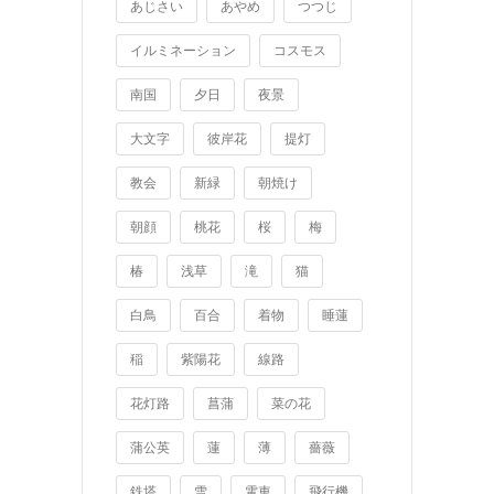
あじさい
あやめ
つつじ
イルミネーション
コスモス
南国
夕日
夜景
大文字
彼岸花
提灯
教会
新緑
朝焼け
朝顔
桃花
桜
梅
椿
浅草
滝
猫
白鳥
百合
着物
睡蓮
稲
紫陽花
線路
花灯路
菖蒲
菜の花
蒲公英
蓮
薄
薔薇
鉄塔
雪
電車
飛行機