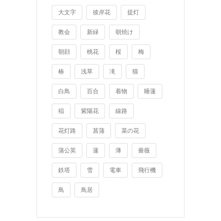
大文字
彼岸花
提灯
教会
新緑
朝焼け
朝顔
桃花
桜
梅
椿
浅草
滝
猫
白鳥
百合
着物
睡蓮
稲
紫陽花
線路
花灯路
菖蒲
菜の花
蒲公英
蓮
薄
薔薇
鉄塔
雪
電車
飛行機
鳥
鳥居