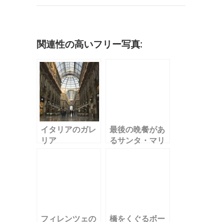
b
r
r
dI
a
k
o
n
et
o
関連性の高いフリー写真:
k
イタリアのガレ
最後の晩餐があ
リア
るサンタ・マリ
ア・デッレ・グ
ラツィエ教会
フィレンツェの
橋をくぐるボー