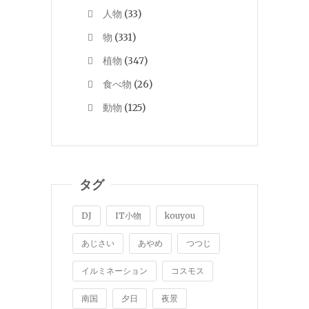
人物
(33)
物
(331)
植物
(347)
食べ物
(26)
動物
(125)
タグ
DJ
IT小物
kouyou
あじさい
あやめ
つつじ
イルミネーション
コスモス
南国
夕日
夜景