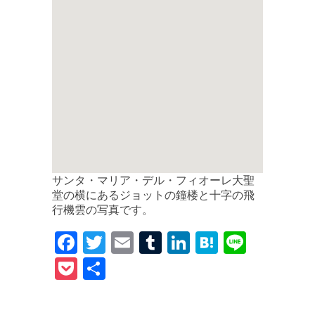
サンタ・マリア・デル・フィオーレ大聖
堂の横にあるジョットの鐘楼と十字の飛
行機雲の写真です。
F
T
E
T
Li
H
Li
a
w
m
u
n
at
n
P
共
c
it
ai
m
k
e
e
o
有
e
te
l
bl
e
n
c