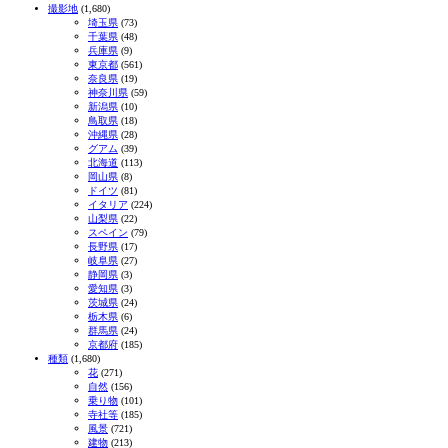
撮影地
(1,680)
埼玉県
(73)
千葉県
(48)
兵庫県
(9)
東京都
(561)
奈良県
(19)
神奈川県
(59)
新潟県
(10)
鳥取県
(18)
沖縄県
(28)
グアム
(39)
北海道
(113)
岡山県
(8)
ドイツ
(81)
イタリア
(224)
山梨県
(22)
スペイン
(79)
長野県
(17)
岐阜県
(27)
静岡県
(3)
愛知県
(3)
茨城県
(24)
栃木県
(6)
群馬県
(24)
京都府
(185)
種類
(1,680)
花
(271)
自然
(156)
乗り物
(101)
寺社等
(185)
風景
(721)
建物
(213)