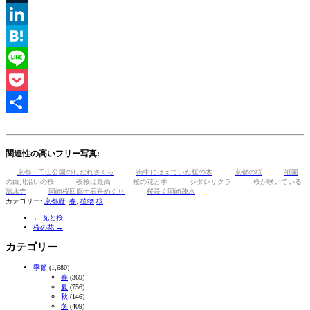
Tumblr
LinkedIn
Hatena
Line
Pocket
共
有
関連性の高いフリー写真:
京都、円山公園のしだれさくら
街中にはえていた桜の木
京都の桜
祇園
の白川沿いの桜
夜桜は最高
桜の花と手
シダレサクラ
桜が咲いている
清水寺
岡崎桜回廊十石舟めぐり
桜咲く岡崎疎水
カテゴリー:
京都府
,
春
,
植物
桜
←
瓦と桜
桜の花
→
カテゴリー
季節
(1,680)
春
(369)
夏
(756)
秋
(146)
冬
(409)