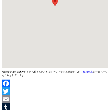
醍醐寺では桜の木がたくさん植えられていました。どの桜も満開だった。
桜の写真
の一覧ページ
もご用意しています。
Facebook
Twitter
Email