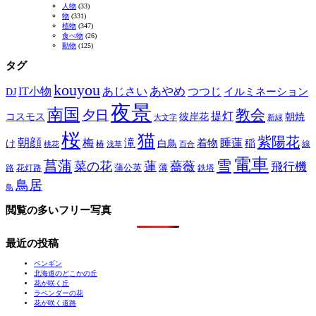
人物
(33)
物
(331)
植物
(347)
食べ物
(26)
動物
(125)
タグ
kouyou
あやめ
IT小物
あじさい
つつじ
DJ
イルミネーション
夜景
南国
教会
夕日
提灯
コスモス
彼岸花
朝焼
大文字
新緑
桜
猫
紫陽花
朝顔
梅
滝
睡蓮
け
白鳥
着物
稲
椿
線
桃花
浅草
百合
電車
菖蒲
雪
菜の花
蓮
薔薇
飛行機
蒲公英
薄
路
花灯路
鉄塔
鳥居
鳥
閲覧の多いフリー写真
最近の投稿
ペンギン
北海道のどこかの丘
花が咲く丘
ラベンダーの花
花が咲く道路