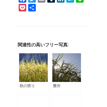
a
w
m
u
n
at
n
P
共
c
it
ai
m
k
e
e
o
有
e
te
l
bl
e
n
c
b
r
r
dI
a
k
o
n
et
o
関連性の高いフリー写真:
k
秋の実り
豊作