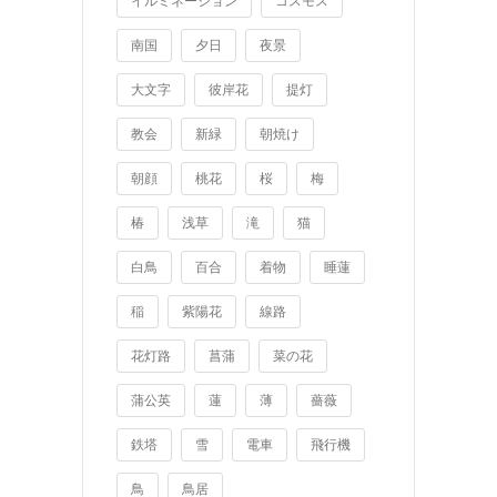
イルミネーション
コスモス
南国
夕日
夜景
大文字
彼岸花
提灯
教会
新緑
朝焼け
朝顔
桃花
桜
梅
椿
浅草
滝
猫
白鳥
百合
着物
睡蓮
稲
紫陽花
線路
花灯路
菖蒲
菜の花
蒲公英
蓮
薄
薔薇
鉄塔
雪
電車
飛行機
鳥
鳥居