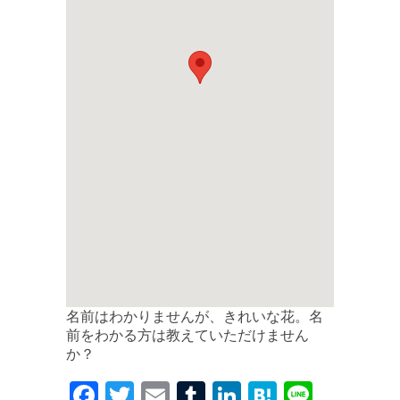
名前はわかりませんが、きれいな花。名
前をわかる方は教えていただけません
か？
F
T
E
T
Li
H
Li