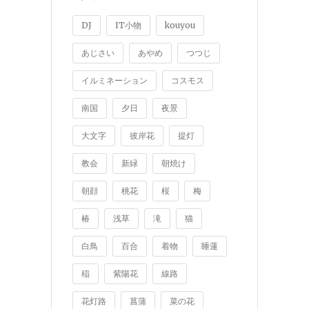
DJ
IT小物
kouyou
あじさい
あやめ
つつじ
イルミネーション
コスモス
南国
夕日
夜景
大文字
彼岸花
提灯
教会
新緑
朝焼け
朝顔
桃花
桜
梅
椿
浅草
滝
猫
白鳥
百合
着物
睡蓮
稲
紫陽花
線路
花灯路
菖蒲
菜の花