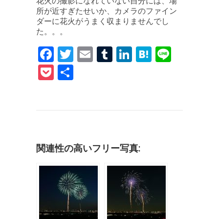
花火の撮影になれていない自分には、場
所が近すぎたせいか、カメラのファイン
ダーに花火がうまく収まりませんでし
た。。。
F
T
E
T
Li
H
Li
a
w
m
u
n
at
n
P
共
c
it
ai
m
k
e
e
o
有
e
te
l
bl
e
n
c
b
r
r
dI
a
k
o
n
et
o
関連性の高いフリー写真:
k