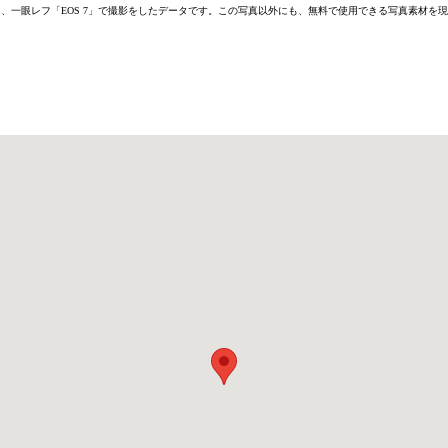
6D」または、一眼レフ「EOS 7」で撮影をしたデータです。この写真以外にも、無料で使用できる写真素