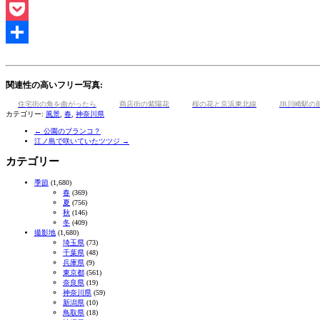
Line
Pocket
共
有
関連性の高いフリー写真:
住宅街の角を曲がったら
商店街の紫陽花
桜の花と京浜東北線
JR川崎駅の
カテゴリー:
風景
,
春
,
神奈川県
←
公園のブランコ？
江ノ島で咲いていたツツジ
→
カテゴリー
季節
(1,680)
春
(369)
夏
(756)
秋
(146)
冬
(409)
撮影地
(1,680)
埼玉県
(73)
千葉県
(48)
兵庫県
(9)
東京都
(561)
奈良県
(19)
神奈川県
(59)
新潟県
(10)
鳥取県
(18)