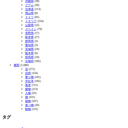
沖縄県
(28)
グアム
(39)
北海道
(113)
岡山県
(8)
ドイツ
(81)
イタリア
(224)
山梨県
(22)
スペイン
(79)
長野県
(17)
岐阜県
(27)
静岡県
(3)
愛知県
(3)
茨城県
(24)
栃木県
(6)
群馬県
(24)
京都府
(185)
種類
(1,680)
花
(271)
自然
(156)
乗り物
(101)
寺社等
(185)
風景
(721)
建物
(213)
人物
(33)
物
(331)
植物
(347)
食べ物
(26)
動物
(125)
タグ