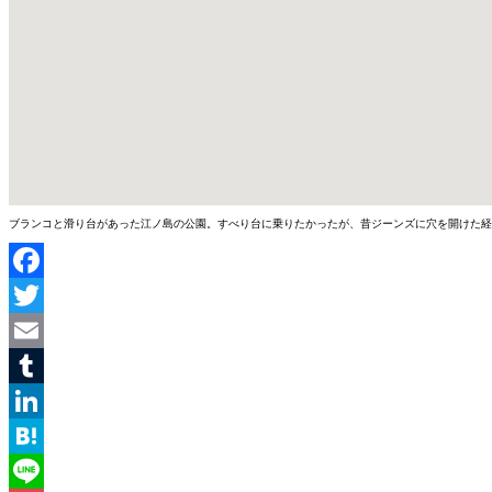
ブランコと滑り台があった江ノ島の公園。すべり台に乗りたかったが、昔ジーンズに穴を開けた経
Facebook
Twitter
Email
Tumblr
LinkedIn
Hatena