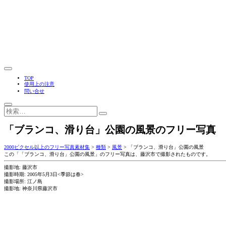
TOP
使用上の注意
問い合せ
「ブランコ、滑り台」公園の風景のフリー写真
2000ピクセル以上のフリー写真素材集
>
種類
>
風景
>
「ブランコ、滑り台」公園の風景
この「「ブランコ、滑り台」公園の風景」のフリー写真は、藤沢市で撮影されたものです。
撮影地: 藤沢市
撮影時期: 2005年5月3日<季節は春>
撮影場所: 江ノ島
撮影地: 神奈川県藤沢市