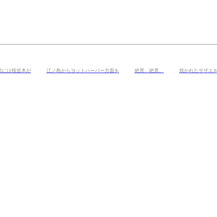
前には桜並木が
江ノ島からヨットハーバー方面を
絶景、絶景。
焼かれたサザエ