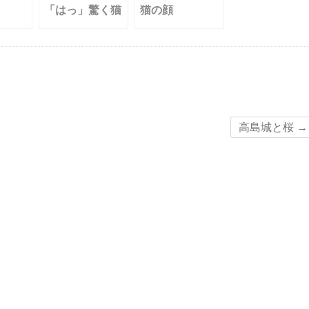
「はっ」驚く猫
猫の顔
高島城と桜
→