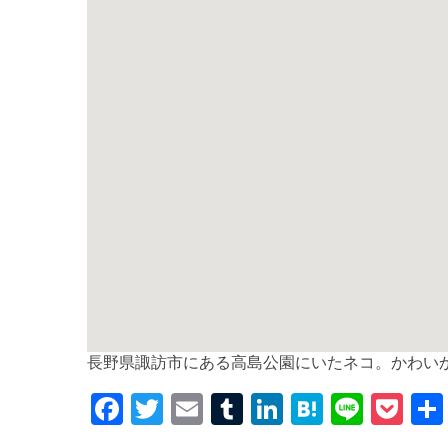
長野県諏訪市にある高島公園にいたネコ。かわい
F
T
E
T
Li
H
Li
P
a
w
m
u
n
at
n
o