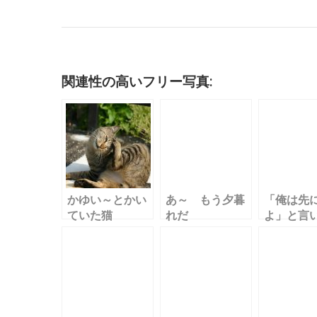
c
it
ai
m
k
e
e
c
e
te
l
bl
e
n
k
b
r
r
dI
a
et
o
n
関連性の高いフリー写真:
o
k
かゆい～とかい
あ～ もう夕暮
「俺は先
ていた猫
れだ
よ」と言
な猫