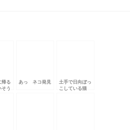
に帰る
あっ ネコ発見
土手で日向ぼっ
いそう
こしている猫