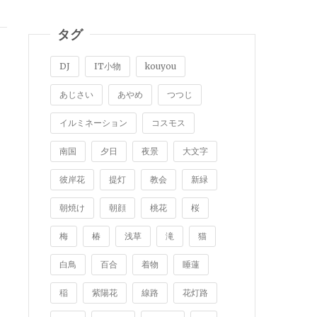
タグ
DJ
IT小物
kouyou
あじさい
あやめ
つつじ
イルミネーション
コスモス
南国
夕日
夜景
大文字
彼岸花
提灯
教会
新緑
朝焼け
朝顔
桃花
桜
梅
椿
浅草
滝
猫
白鳥
百合
着物
睡蓮
稲
紫陽花
線路
花灯路