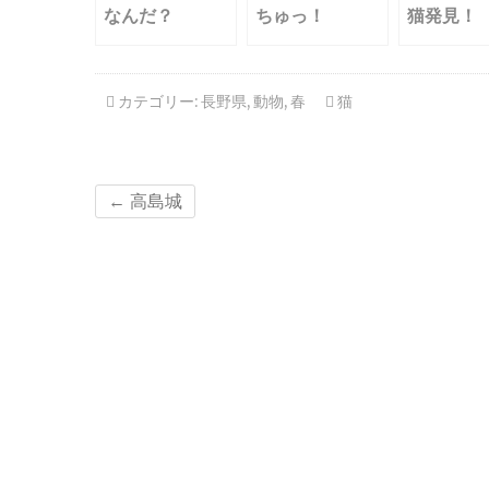
なんだ？
ちゅっ！
猫発見！
カテゴリー:
長野県
,
動物
,
春
猫
←
高島城