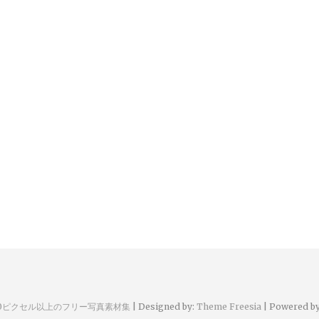
00ピクセル以上のフリー写真素材集
| Designed by:
Theme Freesia
| Powered b