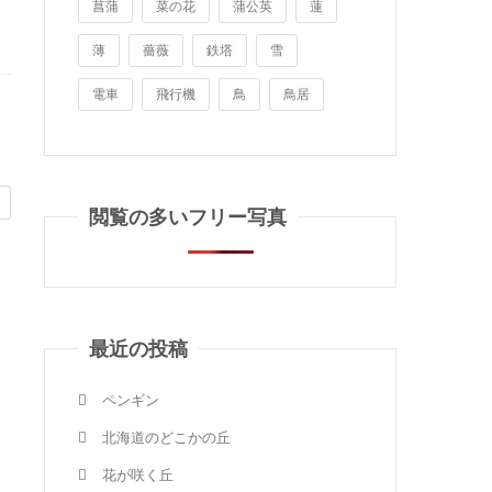
菖蒲
菜の花
蒲公英
蓮
薄
薔薇
鉄塔
雪
電車
飛行機
鳥
鳥居
閲覧の多いフリー写真
最近の投稿
ペンギン
北海道のどこかの丘
花が咲く丘