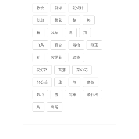
教会
新緑
朝焼け
朝顔
桃花
桜
梅
椿
浅草
滝
猫
白鳥
百合
着物
睡蓮
稲
紫陽花
線路
花灯路
菖蒲
菜の花
蒲公英
蓮
薄
薔薇
鉄塔
雪
電車
飛行機
鳥
鳥居