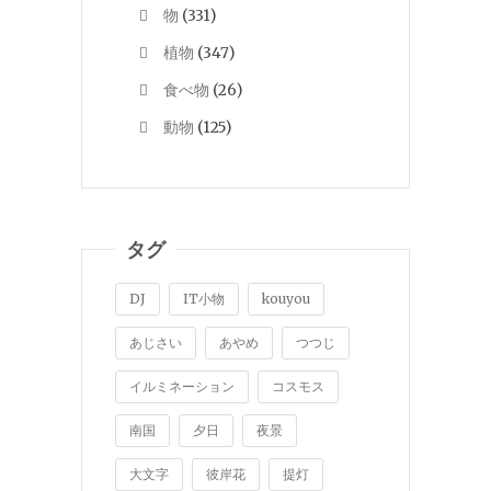
物
(331)
植物
(347)
食べ物
(26)
動物
(125)
タグ
DJ
IT小物
kouyou
あじさい
あやめ
つつじ
イルミネーション
コスモス
南国
夕日
夜景
大文字
彼岸花
提灯