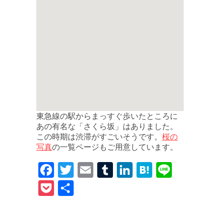
東急線の駅からまっすぐ歩いたところに
あの有名な「さくら坂」はありました。
桜の
この時期は渋滞がすごいそうです。
写真
の一覧ページもご用意しています。
F
T
E
T
Li
H
Li
a
w
m
u
n
at
n
P
共
c
it
ai
m
k
e
e
o
有
e
te
l
bl
e
n
c