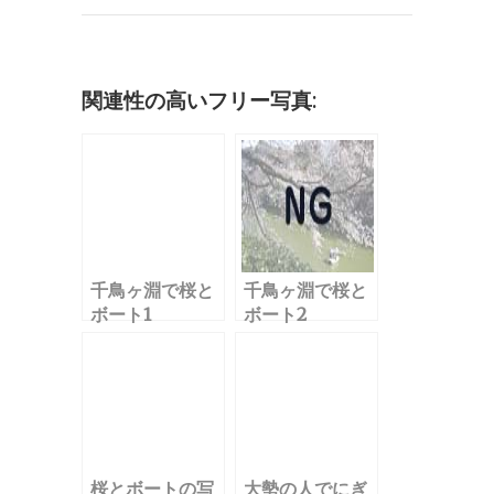
b
r
r
dI
a
k
o
n
et
o
関連性の高いフリー写真:
k
千鳥ヶ淵で桜と
千鳥ヶ淵で桜と
ボート1
ボート2
桜とボートの写
大勢の人でにぎ