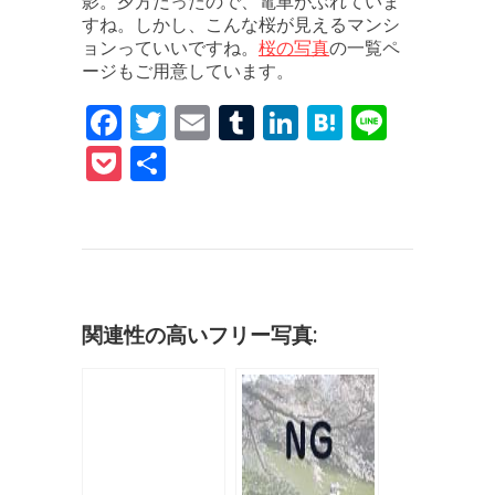
影。夕方だったので、電車がぶれていま
すね。しかし、こんな桜が見えるマンシ
桜の写真
ョンっていいですね。
の一覧ペ
ージもご用意しています。
F
T
E
T
Li
H
Li
a
w
m
u
n
at
n
P
共
c
it
ai
m
k
e
e
o
有
e
te
l
bl
e
n
c
b
r
r
dI
a
k
o
n
et
o
関連性の高いフリー写真:
k