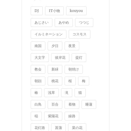
DJ
IT小物
kouyou
あじさい
あやめ
つつじ
イルミネーション
コスモス
南国
夕日
夜景
大文字
彼岸花
提灯
教会
新緑
朝焼け
朝顔
桃花
桜
梅
椿
浅草
滝
猫
白鳥
百合
着物
睡蓮
稲
紫陽花
線路
花灯路
菖蒲
菜の花