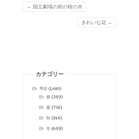
←
国立劇場の前の桜の木
きれいな花
→
カテゴリー
季節
(1,680)
春
(369)
夏
(756)
秋
(146)
冬
(409)