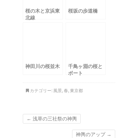
桜の木と京浜東
桜坂の歩道橋
北線
神田川の桜並木
千鳥ヶ淵の桜と
ボート
カテゴリー:
風景
,
春
,
東京都
←
浅草の三社祭の神輿
神輿のアップ
→