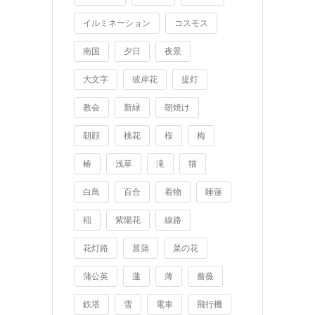
イルミネーション
コスモス
南国
夕日
夜景
大文字
彼岸花
提灯
教会
新緑
朝焼け
朝顔
桃花
桜
梅
椿
浅草
滝
猫
白鳥
百合
着物
睡蓮
稲
紫陽花
線路
花灯路
菖蒲
菜の花
蒲公英
蓮
薄
薔薇
鉄塔
雪
電車
飛行機