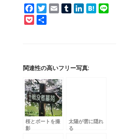
F
T
E
T
Li
H
Li
a
w
m
u
n
at
n
P
共
c
it
ai
m
k
e
e
o
有
e
te
l
bl
e
n
c
b
r
r
dI
a
k
o
n
et
o
関連性の高いフリー写真:
k
桜とボートを撮
太陽が雲に隠れ
影
る