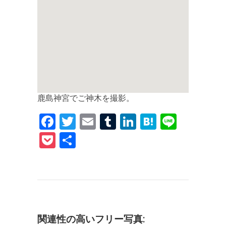
鹿島神宮でご神木を撮影。
F
T
E
T
Li
H
Li
a
w
m
u
n
at
n
P
共
c
it
ai
m
k
e
e
o
有
e
te
l
bl
e
n
c
b
r
r
dI
a
k
o
n
et
o
関連性の高いフリー写真: