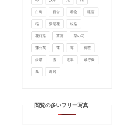
白鳥
百合
着物
睡蓮
稲
紫陽花
線路
花灯路
菖蒲
菜の花
蒲公英
蓮
薄
薔薇
鉄塔
雪
電車
飛行機
鳥
鳥居
閲覧の多いフリー写真