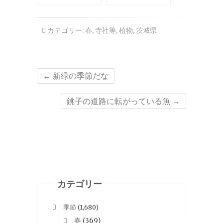
カテゴリー:
春
,
寺社等
,
植物
,
茨城県
←
新緑の季節だな
銚子の道路に転がっている魚
→
カテゴリー
季節
(1,680)
春
(369)