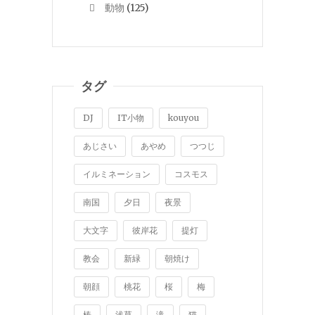
動物
(125)
タグ
DJ
IT小物
kouyou
あじさい
あやめ
つつじ
イルミネーション
コスモス
南国
夕日
夜景
大文字
彼岸花
提灯
教会
新緑
朝焼け
朝顔
桃花
桜
梅
椿
浅草
滝
猫