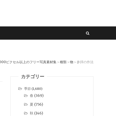
2000ピクセル以上のフリー写真素材集
種類
物
参拝の作法
>
>
>
カテゴリー
季節
(1,680)
春
(369)
夏
(756)
秋
(146)