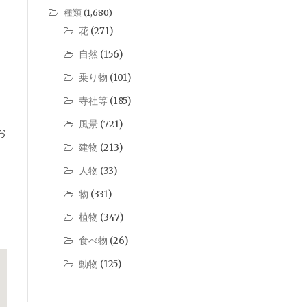
種類
(1,680)
花
(271)
自然
(156)
乗り物
(101)
寺社等
(185)
風景
(721)
お
建物
(213)
人物
(33)
物
(331)
植物
(347)
食べ物
(26)
動物
(125)