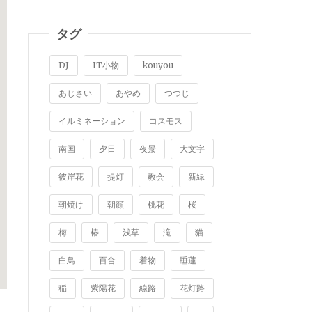
タグ
DJ
IT小物
kouyou
あじさい
あやめ
つつじ
イルミネーション
コスモス
南国
夕日
夜景
大文字
彼岸花
提灯
教会
新緑
朝焼け
朝顔
桃花
桜
梅
椿
浅草
滝
猫
白鳥
百合
着物
睡蓮
稲
紫陽花
線路
花灯路