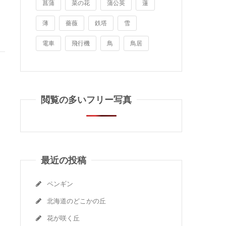
菖蒲
菜の花
蒲公英
蓮
薄
薔薇
鉄塔
雪
電車
飛行機
鳥
鳥居
閲覧の多いフリー写真
最近の投稿
ペンギン
北海道のどこかの丘
花が咲く丘