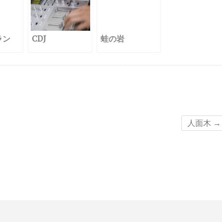
ラン
CDJ
蛙の岩
人面木
→