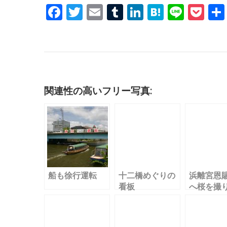
F
T
E
T
Li
H
Li
P
a
w
m
u
n
at
n
o
c
it
ai
m
k
e
e
c
e
te
l
bl
e
n
k
b
r
r
dI
a
et
o
n
関連性の高いフリー写真:
o
k
船も徐行運転
十二橋めぐりの
浜離宮恩
看板
へ桜を撮
く