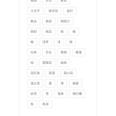
南国
夕日
夜景
大文字
彼岸花
提灯
教会
新緑
朝焼け
朝顔
桃花
桜
梅
椿
浅草
滝
猫
白鳥
百合
着物
睡蓮
稲
紫陽花
線路
花灯路
菖蒲
菜の花
蒲公英
蓮
薄
薔薇
鉄塔
雪
電車
飛行機
鳥
鳥居