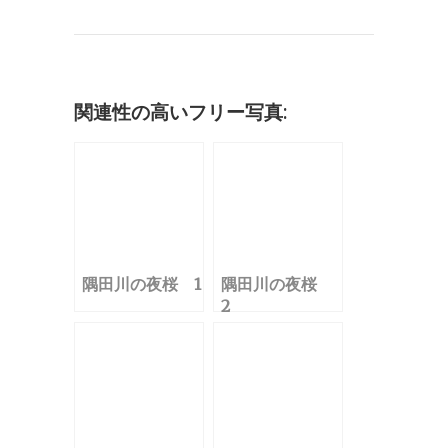
e
te
l
bl
e
n
c
b
r
r
dI
a
k
o
n
et
o
関連性の高いフリー写真:
k
隅田川の夜桜 1
隅田川の夜桜
2