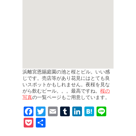
浜離宮恩賜庭園の池と桜とビル。いい感
じです。売店等があり花見にはとても良
いスポットかもしれません。夜桜を見な
桜の
がら飲むビール。。。最高ですね。
写真
の一覧ページもご用意しています。
F
T
E
T
Li
H
Li
a
w
m
u
n
at
n
P
共
c
it
ai
m
k
e
e
o
有