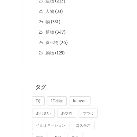
建物
(213)
人物
(33)
物
(331)
植物
(347)
食べ物
(26)
動物
(125)
タグ
DJ
IT小物
kouyou
あじさい
あやめ
つつじ
イルミネーション
コスモス