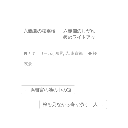
六義園の枝垂桜
六義園のしだれ
桜のライトアッ
プ
カテゴリー:
春
,
風景
,
花
,
東京都
桜
、
夜景
←
浜離宮の池の中の道
桜を見ながら寄り添う二人
→