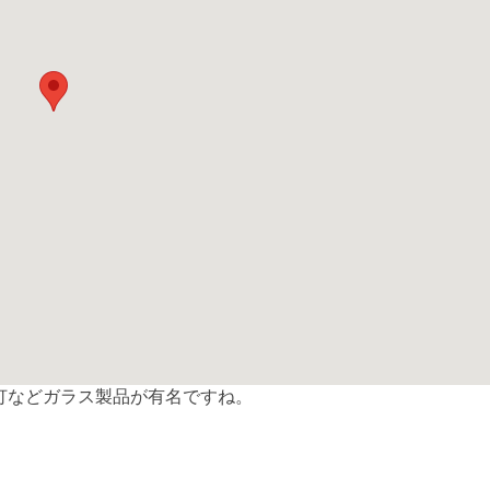
灯などガラス製品が有名ですね。
共
有