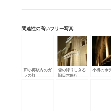
c
it
ai
m
k
e
e
c
e
te
l
bl
e
n
k
b
r
r
dI
a
et
o
n
関連性の高いフリー写真:
o
k
JR小樽駅内のガ
雪の降りしきる
小樽のホ
ラス灯
旧日本銀行