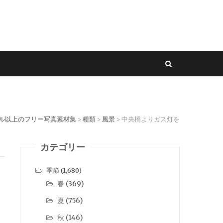
セル以上のフリー写真素材集
種類
風景
中央橋よりガス灯を
>
>
>
カテゴリー
季節
(1,680)
春
(369)
夏
(756)
秋
(146)