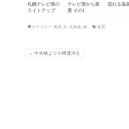
札幌テレビ塔の
テレビ塔から夜
流れる温
ライトアップ
景 その1
カテゴリー:
風景
,
冬
,
北海道
,
物
夜景
←
中央橋より小樽運河を