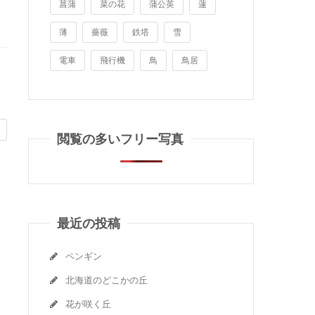
菖蒲
菜の花
蒲公英
蓮
薄
薔薇
鉄塔
雪
電車
飛行機
鳥
鳥居
閲覧の多いフリー写真
最近の投稿
ペンギン
北海道のどこかの丘
花が咲く丘