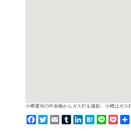
小樽運河の中央橋からガス灯を撮影。小樽はガス
F
T
E
T
Li
H
Li
P
a
w
m
u
n
at
n
o