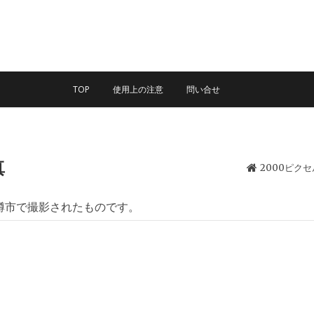
TOP
使用上の注意
問い合せ
真
2000ピク
樽市で撮影されたものです。