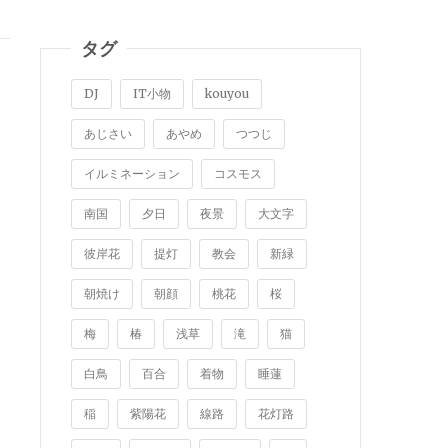
タグ
DJ
IT小物
kouyou
あじさい
あやめ
つつじ
イルミネーション
コスモス
南国
夕日
夜景
大文字
彼岸花
提灯
教会
新緑
朝焼け
朝顔
桃花
桜
梅
椿
浅草
滝
猫
白鳥
百合
着物
睡蓮
稲
紫陽花
線路
花灯路