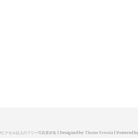
00ピクセル以上のフリー写真素材集
| Designed by:
Theme Freesia
| Powered b