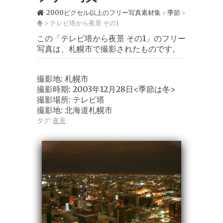
2000ピクセル以上のフリー写真素材集
季節
>
>
冬
テレビ塔から夜景 その1
>
この「テレビ塔から夜景 その1」のフリー
写真は、札幌市で撮影されたものです。
撮影地: 札幌市
撮影時期: 2003年12月28日<季節は冬>
撮影場所: テレビ塔
撮影地: 北海道札幌市
タグ:
夜景