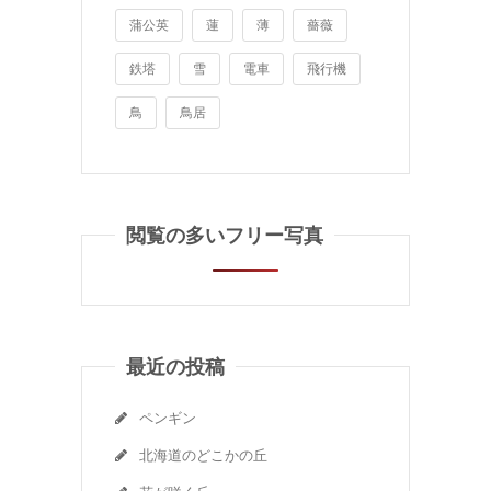
蒲公英
蓮
薄
薔薇
鉄塔
雪
電車
飛行機
鳥
鳥居
閲覧の多いフリー写真
最近の投稿
ペンギン
北海道のどこかの丘