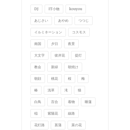
DJ
IT小物
kouyou
あじさい
あやめ
つつじ
イルミネーション
コスモス
南国
夕日
夜景
大文字
彼岸花
提灯
教会
新緑
朝焼け
朝顔
桃花
桜
梅
椿
浅草
滝
猫
白鳥
百合
着物
睡蓮
稲
紫陽花
線路
花灯路
菖蒲
菜の花