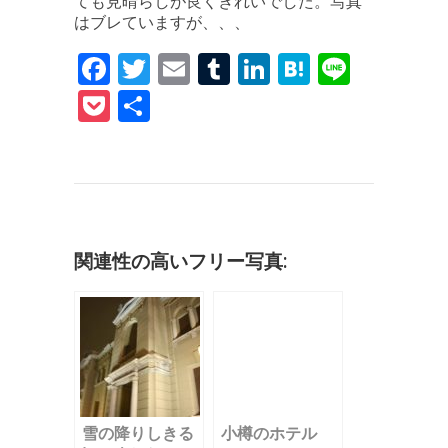
ても見晴らしが良くきれいでした。写真
はブレていますが、、、
F
T
E
T
Li
H
Li
a
w
m
u
n
at
n
P
共
c
it
ai
m
k
e
e
o
有
e
te
l
bl
e
n
c
b
r
r
dI
a
k
o
n
et
o
関連性の高いフリー写真:
k
雪の降りしきる
小樽のホテル