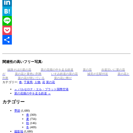
Tumblr
LinkedIn
Hatena
Line
Pocket
共
有
関連性の高いフリー写真:
線路そばの菜の花
菜の花畑の中を走る鉄道
菜の花
歩道沿いに菜の花
が
菜の花と黄色い列車
いすみ鉄道の菜の花
城見が丘駅付近
菜の花と
列車
菜の花が咲いている
菜の花に蜂が
カテゴリー:
春
,
千葉県
,
人物
,
花
菜の花
←
バルセロナ・エル・プラット国際空港
菜の花畑の中を走る鉄道
→
カテゴリー
季節
(1,680)
春
(369)
夏
(756)
秋
(146)
冬
(409)
撮影地
(1,680)