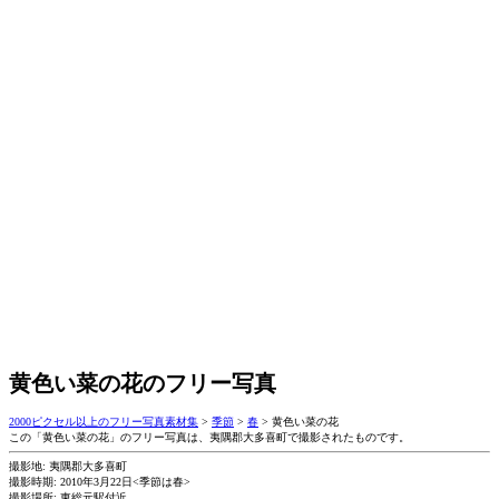
黄色い菜の花のフリー写真
2000ピクセル以上のフリー写真素材集
>
季節
>
春
>
黄色い菜の花
この「黄色い菜の花」のフリー写真は、夷隅郡大多喜町で撮影されたものです。
撮影地: 夷隅郡大多喜町
撮影時期: 2010年3月22日<季節は春>
撮影場所: 東総元駅付近