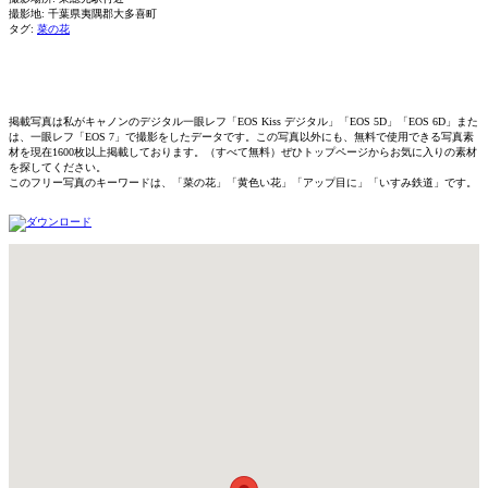
撮影地: 千葉県夷隅郡大多喜町
タグ:
菜の花
掲載写真は私がキャノンのデジタル一眼レフ「EOS Kiss デジタル」「EOS 5D」「EOS 6D」また
は、一眼レフ「EOS 7」で撮影をしたデータです。この写真以外にも、無料で使用できる写真素
材を現在1600枚以上掲載しております。（すべて無料）ぜひトップページからお気に入りの素材
を探してください。
このフリー写真のキーワードは、「菜の花」「黄色い花」「アップ目に」「いすみ鉄道」です。