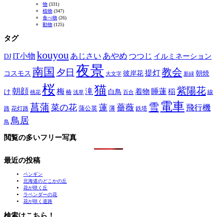
物
(331)
植物
(347)
食べ物
(26)
動物
(125)
タグ
kouyou
あやめ
IT小物
あじさい
つつじ
DJ
イルミネーション
夜景
南国
教会
夕日
提灯
コスモス
彼岸花
朝焼
大文字
新緑
桜
猫
紫陽花
朝顔
梅
滝
睡蓮
け
白鳥
着物
稲
椿
線
桃花
浅草
百合
電車
菖蒲
雪
菜の花
蓮
薔薇
飛行機
蒲公英
薄
路
花灯路
鉄塔
鳥居
鳥
閲覧の多いフリー写真
最近の投稿
ペンギン
北海道のどこかの丘
花が咲く丘
ラベンダーの花
花が咲く道路
検索はこちら！