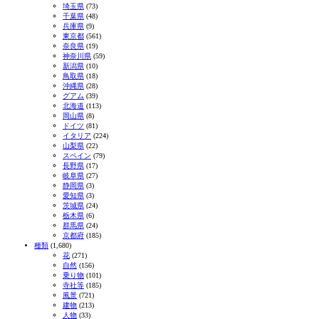
埼玉県
(73)
千葉県
(48)
兵庫県
(9)
東京都
(561)
奈良県
(19)
神奈川県
(59)
新潟県
(10)
鳥取県
(18)
沖縄県
(28)
グアム
(39)
北海道
(113)
岡山県
(8)
ドイツ
(81)
イタリア
(224)
山梨県
(22)
スペイン
(79)
長野県
(17)
岐阜県
(27)
静岡県
(3)
愛知県
(3)
茨城県
(24)
栃木県
(6)
群馬県
(24)
京都府
(185)
種類
(1,680)
花
(271)
自然
(156)
乗り物
(101)
寺社等
(185)
風景
(721)
建物
(213)
人物
(33)