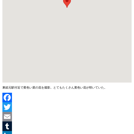
東総元駅付近で黄色い菜の花を撮影。とてもたくさん黄色い花が咲いていた。
Facebook
Twitter
Email