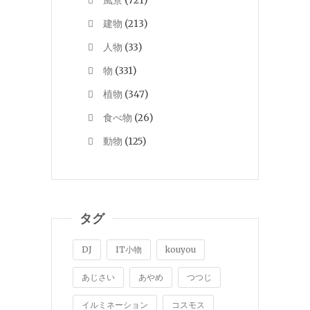
風景
(721)
建物
(213)
人物
(33)
物
(331)
植物
(347)
食べ物
(26)
動物
(125)
タグ
DJ
IT小物
kouyou
あじさい
あやめ
つつじ
イルミネーション
コスモス