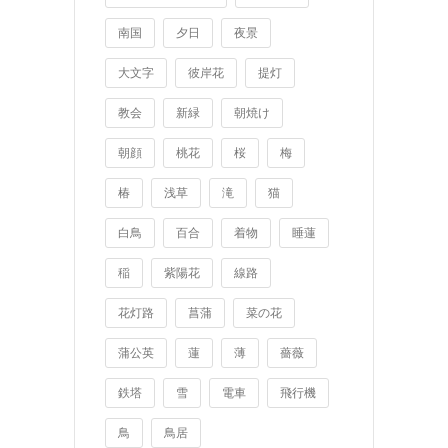
南国
夕日
夜景
大文字
彼岸花
提灯
教会
新緑
朝焼け
朝顔
桃花
桜
梅
椿
浅草
滝
猫
白鳥
百合
着物
睡蓮
稲
紫陽花
線路
花灯路
菖蒲
菜の花
蒲公英
蓮
薄
薔薇
鉄塔
雪
電車
飛行機
鳥
鳥居