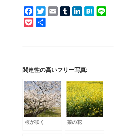
F
T
E
T
Li
H
Li
a
w
m
u
n
at
n
P
共
c
it
ai
m
k
e
e
o
有
e
te
l
bl
e
n
c
b
r
r
dI
a
k
o
n
et
o
関連性の高いフリー写真:
k
桜が咲く
菜の花