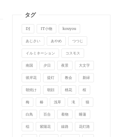
タグ
DJ
IT小物
kouyou
あじさい
あやめ
つつじ
イルミネーション
コスモス
南国
夕日
夜景
大文字
彼岸花
提灯
教会
新緑
朝焼け
朝顔
桃花
桜
梅
椿
浅草
滝
猫
白鳥
百合
着物
睡蓮
稲
紫陽花
線路
花灯路