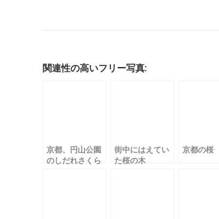
a
w
m
u
n
at
n
o
c
it
ai
m
k
e
e
c
e
te
l
bl
e
n
k
b
r
r
dI
a
et
o
n
関連性の高いフリー写真:
o
k
京都、円山公園
街中にはえてい
京都の桜
のしだれさくら
た桜の木