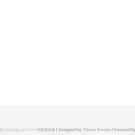
00ピクセル以上のフリー写真素材集
| Designed by:
Theme Freesia
| Powered b