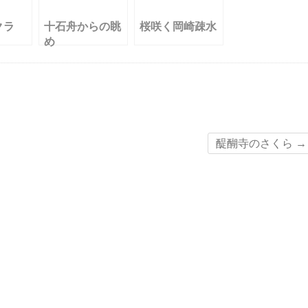
クラ
十石舟からの眺
桜咲く岡崎疎水
め
醍醐寺のさくら
→