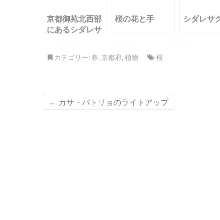
京都御苑北西部
桜の花と手
シダレサ
にあるシダレサ
クラ
カテゴリー:
春
,
京都府
,
植物
桜
←
カサ・バトリョのライトアップ