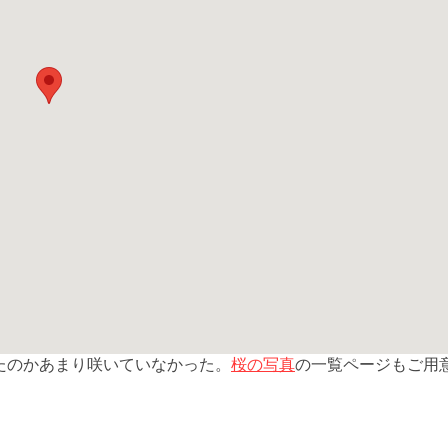
桜の写真
たのかあまり咲いていなかった。
の一覧ページもご用
共