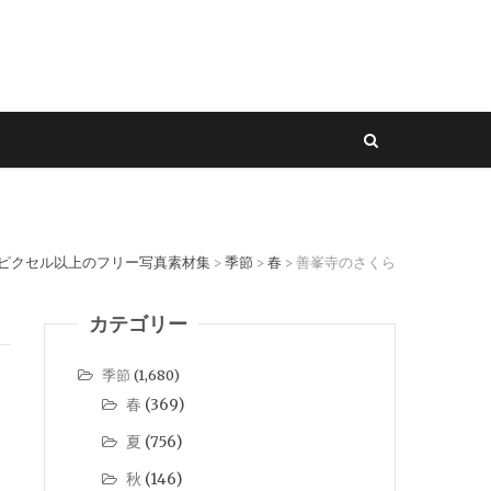
0ピクセル以上のフリー写真素材集
季節
春
善峯寺のさくら
>
>
>
カテゴリー
季節
(1,680)
春
(369)
夏
(756)
秋
(146)