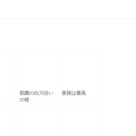
有
祇園の白川沿い
夜桜は最高
の桜