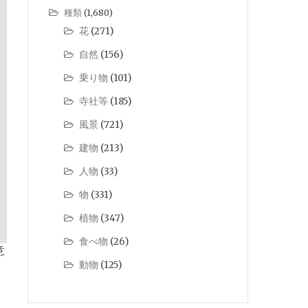
種類
(1,680)
花
(271)
自然
(156)
乗り物
(101)
寺社等
(185)
風景
(721)
建物
(213)
人物
(33)
物
(331)
植物
(347)
食べ物
(26)
意
動物
(125)