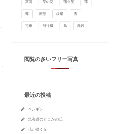
菖蒲
菜の花
蒲公英
蓮
薄
薔薇
鉄塔
雪
電車
飛行機
鳥
鳥居
閲覧の多いフリー写真
最近の投稿
ペンギン
北海道のどこかの丘
花が咲く丘