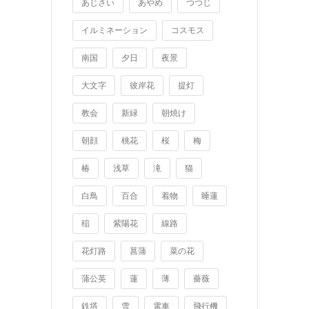
あじさい
あやめ
つつじ
イルミネーション
コスモス
南国
夕日
夜景
大文字
彼岸花
提灯
教会
新緑
朝焼け
朝顔
桃花
桜
梅
椿
浅草
滝
猫
白鳥
百合
着物
睡蓮
稲
紫陽花
線路
花灯路
菖蒲
菜の花
蒲公英
蓮
薄
薔薇
鉄塔
雪
電車
飛行機