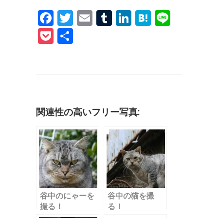
F
T
E
T
Li
H
Li
a
w
m
u
n
at
n
P
共
c
it
ai
m
k
e
e
o
有
e
te
l
bl
e
n
c
b
r
r
dI
a
k
o
n
et
o
関連性の高いフリー写真:
k
谷中のにゃーを
谷中の猫を撮
撮る！
る！