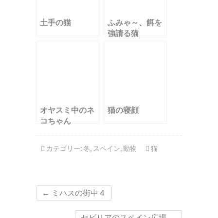
土手の猫
ふみゃ～、餌を
強請る猫
オヤスミ中のネ
猫の寝顔
コちゃん
カテゴリー:
冬
,
スペイン
,
動物
猫
←
ミハスの街中４
セビリアのスペイン広場
→