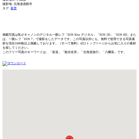
撮影地: 北海道函館市
タグ:
夜景
掲載写真は私がキャノンのデジタル一眼レフ「EOS Kiss デジタル」「EOS 5D」「EOS 6D」また
は、一眼レフ「EOS 7」で撮影をしたデータです。この写真以外にも、無料で使用できる写真素
材を現在1600枚以上掲載しております。（すべて無料）ぜひトップページからお気に入りの素材
を探してください。
このフリー写真のキーワードは、「坂道」「観光名所」「北海道旅行」「八幡坂」です。