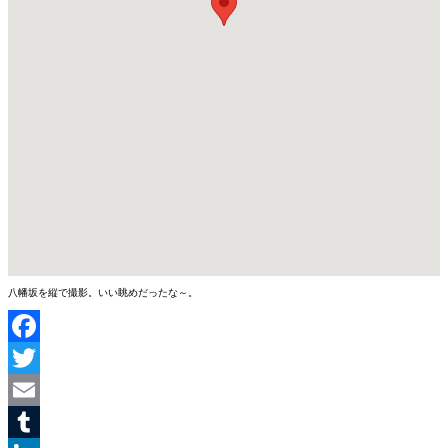
八幡坂を縦で撮影。いい眺めだったな～。
Facebook
Twitter
Email