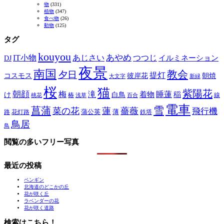
物
(331)
植物
(347)
食べ物
(26)
動物
(125)
タグ
kouyou
あやめ
IT小物
あじさい
つつじ
DJ
イルミネーション
夜景
南国
教会
夕日
提灯
コスモス
彼岸花
朝焼
大文字
新緑
桜
猫
紫陽花
朝顔
梅
滝
睡蓮
け
白鳥
着物
稲
椿
線
桃花
浅草
百合
電車
菖蒲
雪
菜の花
蓮
薔薇
飛行機
蒲公英
薄
路
花灯路
鉄塔
鳥居
鳥
閲覧の多いフリー写真
最近の投稿
ペンギン
北海道のどこかの丘
花が咲く丘
ラベンダーの花
花が咲く道路
検索はこちら！