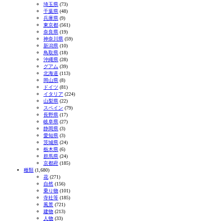
埼玉県
(73)
千葉県
(48)
兵庫県
(9)
東京都
(561)
奈良県
(19)
神奈川県
(59)
新潟県
(10)
鳥取県
(18)
沖縄県
(28)
グアム
(39)
北海道
(113)
岡山県
(8)
ドイツ
(81)
イタリア
(224)
山梨県
(22)
スペイン
(79)
長野県
(17)
岐阜県
(27)
静岡県
(3)
愛知県
(3)
茨城県
(24)
栃木県
(6)
群馬県
(24)
京都府
(185)
種類
(1,680)
花
(271)
自然
(156)
乗り物
(101)
寺社等
(185)
風景
(721)
建物
(213)
人物
(33)