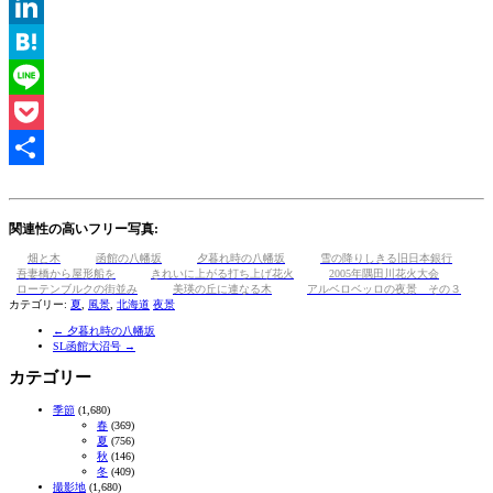
Tumblr
LinkedIn
Hatena
Line
Pocket
共
有
関連性の高いフリー写真:
畑と木
函館の八幡坂
夕暮れ時の八幡坂
雪の降りしきる旧日本銀行
吾妻橋から屋形船を
きれいに上がる打ち上げ花火
2005年隅田川花火大会
ローテンブルクの街並み
美瑛の丘に連なる木
アルベロベッロの夜景 その３
カテゴリー:
夏
,
風景
,
北海道
夜景
←
夕暮れ時の八幡坂
SL函館大沼号
→
カテゴリー
季節
(1,680)
春
(369)
夏
(756)
秋
(146)
冬
(409)
撮影地
(1,680)