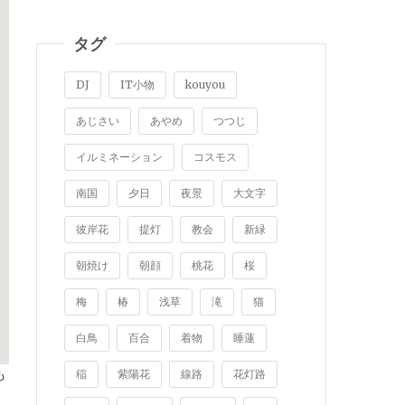
タグ
DJ
IT小物
kouyou
あじさい
あやめ
つつじ
イルミネーション
コスモス
南国
夕日
夜景
大文字
彼岸花
提灯
教会
新緑
朝焼け
朝顔
桃花
桜
梅
椿
浅草
滝
猫
白鳥
百合
着物
睡蓮
も
稲
紫陽花
線路
花灯路