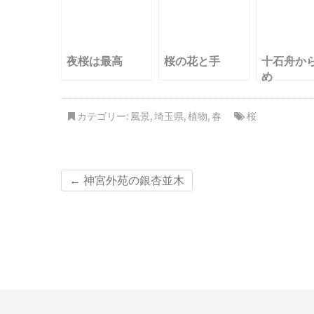
夜桜は最高
桜の花と手
十石舟か
め
カテゴリー:
風景
,
埼玉県
,
植物
,
春
桜
←
神宮外苑の銀杏並木