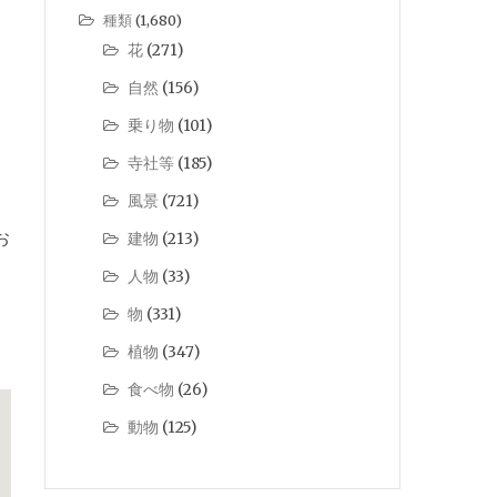
種類
(1,680)
花
(271)
自然
(156)
乗り物
(101)
寺社等
(185)
風景
(721)
お
建物
(213)
人物
(33)
物
(331)
植物
(347)
食べ物
(26)
動物
(125)