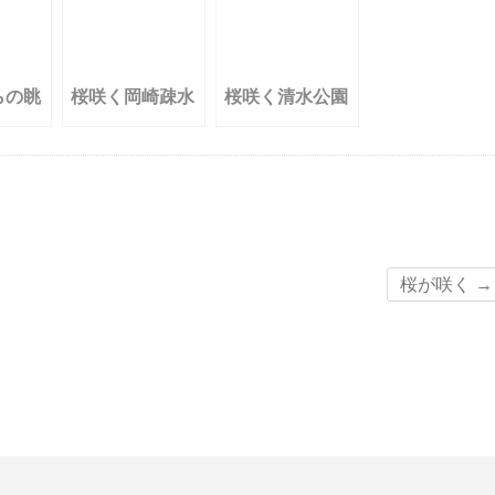
らの眺
桜咲く岡崎疎水
桜咲く清水公園
桜が咲く
→