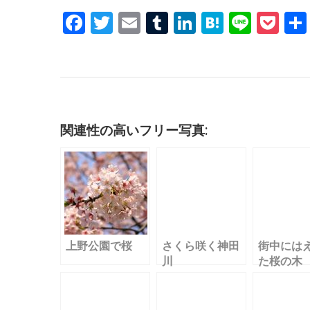
F
T
E
T
Li
H
Li
P
a
w
m
u
n
at
n
o
c
it
ai
m
k
e
e
c
e
te
l
bl
e
n
k
b
r
r
dI
a
et
o
n
関連性の高いフリー写真:
o
k
上野公園で桜
さくら咲く神田
街中には
川
た桜の木