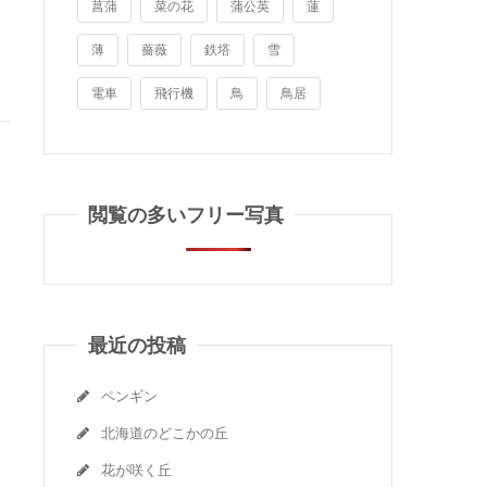
菖蒲
菜の花
蒲公英
蓮
薄
薔薇
鉄塔
雪
電車
飛行機
鳥
鳥居
閲覧の多いフリー写真
最近の投稿
ペンギン
北海道のどこかの丘
花が咲く丘