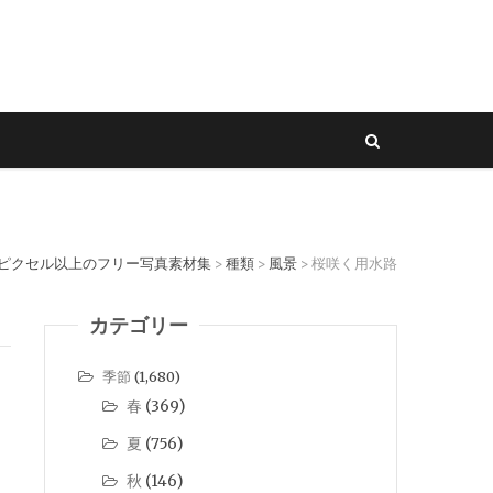
0ピクセル以上のフリー写真素材集
種類
風景
桜咲く用水路
>
>
>
カテゴリー
季節
(1,680)
春
(369)
夏
(756)
秋
(146)