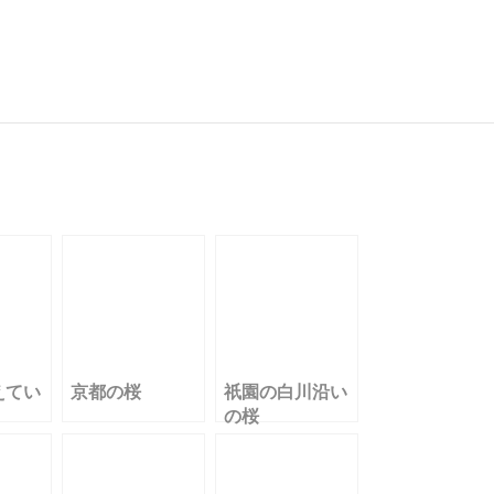
共
有
えてい
京都の桜
祇園の白川沿い
の桜