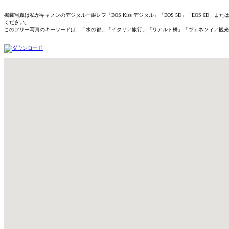
掲載写真は私がキャノンのデジタル一眼レフ「EOS Kiss デジタル」「EOS 5D」「EOS 
ください。
このフリー写真のキーワードは、「水の都」「イタリア旅行」「リアルト橋」「ヴェネツィア観光