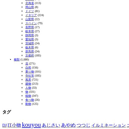
北海道
(113)
岡山県
(8)
ドイツ
(81)
イタリア
(224)
山梨県
(22)
スペイン
(79)
長野県
(17)
岐阜県
(27)
静岡県
(3)
愛知県
(3)
茨城県
(24)
栃木県
(6)
群馬県
(24)
京都府
(185)
種類
(1,680)
花
(271)
自然
(156)
乗り物
(101)
寺社等
(185)
風景
(721)
建物
(213)
人物
(33)
物
(331)
植物
(347)
食べ物
(26)
動物
(125)
タグ
kouyou
あやめ
IT小物
あじさい
つつじ
DJ
イルミネーション