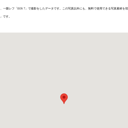
6D」または、一眼レフ「EOS 7」で撮影をしたデータです。この写真以外にも、無料で使用できる写真素
」です。