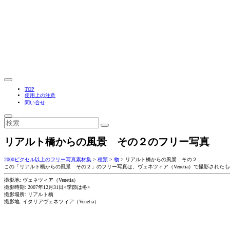
TOP
使用上の注意
問い合せ
リアルト橋からの風景 その２のフリー写真
2000ピクセル以上のフリー写真素材集
>
種類
>
物
>
リアルト橋からの風景 その２
この「リアルト橋からの風景 その２」のフリー写真は、ヴェネツィア（Venetia）で撮影された
撮影地: ヴェネツィア（Venetia）
撮影時期: 2007年12月31日<季節は冬>
撮影場所: リアルト橋
撮影地: イタリアヴェネツィア（Venetia）