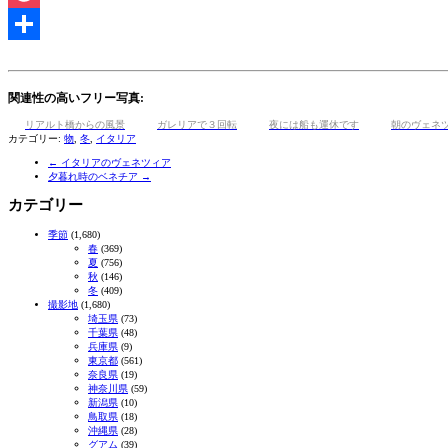
Pocket
共
有
関連性の高いフリー写真:
リアルト橋からの風景
ガレリアで３回転
夜には船も運休です
朝のヴェネ
カテゴリー:
物
,
冬
,
イタリア
←
イタリアのヴェネツィア
夕暮れ時のベネチア
→
カテゴリー
季節
(1,680)
春
(369)
夏
(756)
秋
(146)
冬
(409)
撮影地
(1,680)
埼玉県
(73)
千葉県
(48)
兵庫県
(9)
東京都
(561)
奈良県
(19)
神奈川県
(59)
新潟県
(10)
鳥取県
(18)
沖縄県
(28)
グアム
(39)