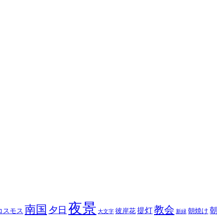
夜景
南国
教会
夕日
提灯
コスモス
彼岸花
朝焼け
大文字
新緑