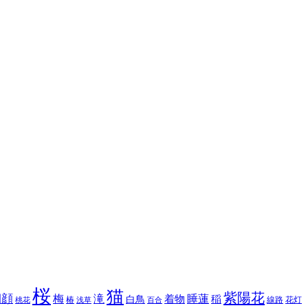
桜
猫
紫陽花
朝顔
梅
滝
睡蓮
白鳥
着物
稲
椿
線路
花灯
桃花
浅草
百合