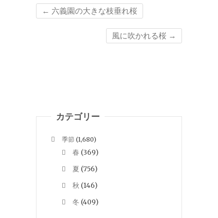
←
六義園の大きな枝垂れ桜
風に吹かれる桜
→
カテゴリー
季節
(1,680)
春
(369)
夏
(756)
秋
(146)
冬
(409)