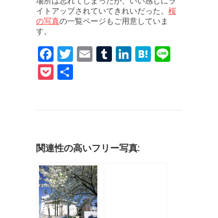
場所は忘れてしまったが、いい感じにラ
桜
イトアップされていてきれいだった。
の写真
の一覧ページもご用意していま
す。
F
T
E
T
Li
H
Li
a
w
m
u
n
at
n
P
共
c
it
ai
m
k
e
e
o
有
e
te
l
bl
e
n
c
b
r
r
dI
a
k
o
n
et
o
関連性の高いフリー写真:
k