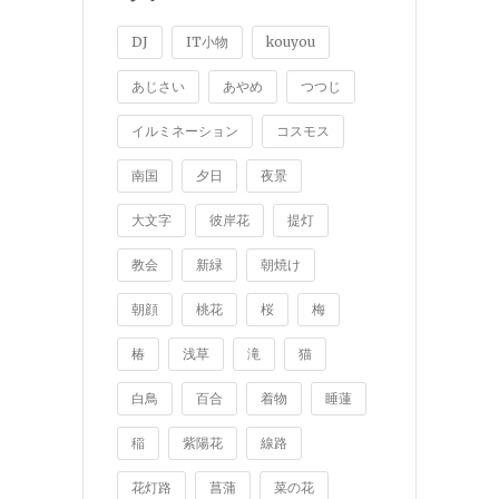
DJ
IT小物
kouyou
あじさい
あやめ
つつじ
イルミネーション
コスモス
南国
夕日
夜景
大文字
彼岸花
提灯
教会
新緑
朝焼け
朝顔
桃花
桜
梅
椿
浅草
滝
猫
白鳥
百合
着物
睡蓮
稲
紫陽花
線路
花灯路
菖蒲
菜の花