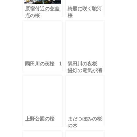
原宿付近の交差
綺麗に咲く駿河
点の桜
桜
隅田川の夜桜 1
隅田川の夜桜
提灯の電気が消
える
上野公園の桜
まだつぼみの桜
の木