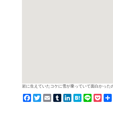
岩に生えていたコケに雪が乗っていて面白かった
F
T
E
T
Li
H
Li
P
a
w
m
u
n
at
n
o