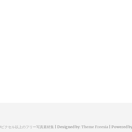
00ピクセル以上のフリー写真素材集
| Designed by:
Theme Freesia
| Powered b