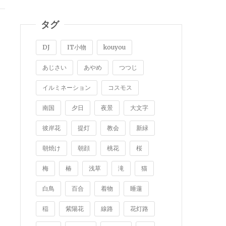
タグ
DJ
IT小物
kouyou
あじさい
あやめ
つつじ
イルミネーション
コスモス
南国
夕日
夜景
大文字
彼岸花
提灯
教会
新緑
朝焼け
朝顔
桃花
桜
梅
椿
浅草
滝
猫
白鳥
百合
着物
睡蓮
稲
紫陽花
線路
花灯路