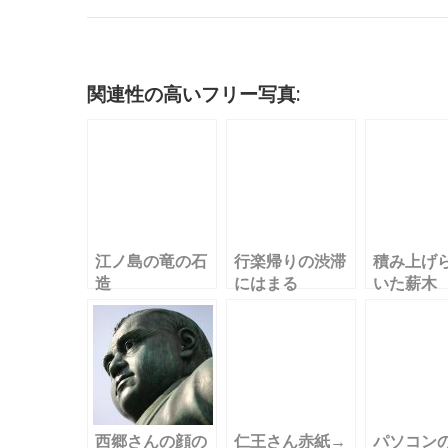
c
it
ai
m
k
e
e
c
e
te
l
bl
e
n
k
b
r
r
dI
a
et
o
n
関連性の高いフリー写真:
o
k
江ノ島の竜の石
行楽帰りの渋滞
積み上げ
造
にはまる
いた薪木
西郷さんの顔の
仁王さん赤紙→
パソコン