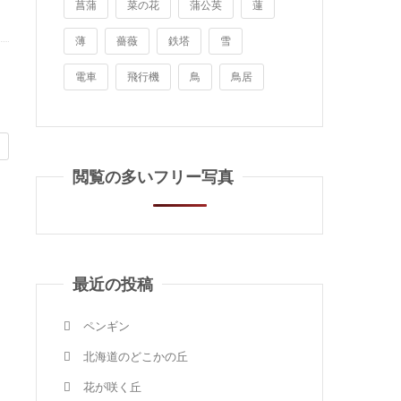
菖蒲
菜の花
蒲公英
蓮
薄
薔薇
鉄塔
雪
電車
飛行機
鳥
鳥居
閲覧の多いフリー写真
最近の投稿
ペンギン
北海道のどこかの丘
花が咲く丘