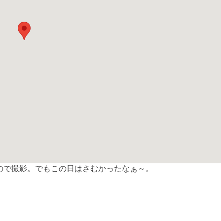
ので撮影。でもこの日はさむかったなぁ～。
共
有