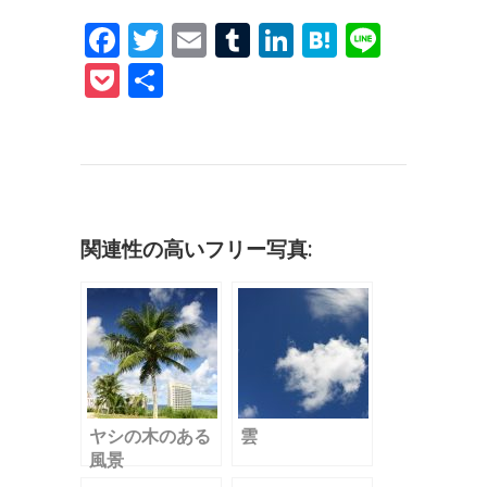
F
T
E
T
Li
H
Li
a
w
m
u
n
at
n
P
共
c
it
ai
m
k
e
e
o
有
e
te
l
bl
e
n
c
b
r
r
dI
a
k
o
n
et
o
関連性の高いフリー写真:
k
ヤシの木のある
雲
風景