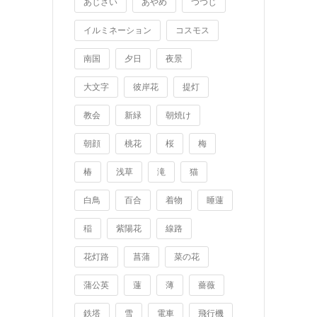
あじさい
あやめ
つつじ
イルミネーション
コスモス
南国
夕日
夜景
大文字
彼岸花
提灯
教会
新緑
朝焼け
朝顔
桃花
桜
梅
椿
浅草
滝
猫
白鳥
百合
着物
睡蓮
稲
紫陽花
線路
花灯路
菖蒲
菜の花
蒲公英
蓮
薄
薔薇
鉄塔
雪
電車
飛行機