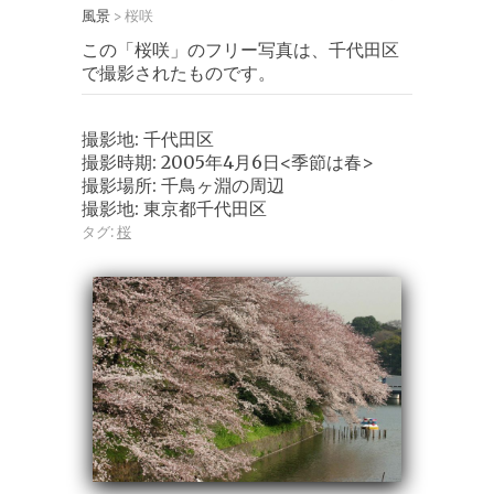
風景
桜咲
>
この「桜咲」のフリー写真は、千代田区
で撮影されたものです。
撮影地: 千代田区
撮影時期: 2005年4月6日<季節は春>
撮影場所: 千鳥ヶ淵の周辺
撮影地: 東京都千代田区
タグ:
桜