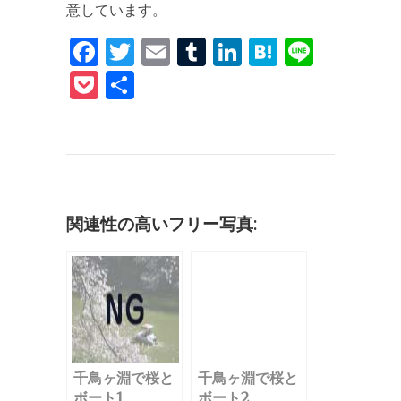
意しています。
F
T
E
T
Li
H
Li
a
w
m
u
n
at
n
P
共
c
it
ai
m
k
e
e
o
有
e
te
l
bl
e
n
c
b
r
r
dI
a
k
o
n
et
o
関連性の高いフリー写真:
k
千鳥ヶ淵で桜と
千鳥ヶ淵で桜と
ボート1
ボート2