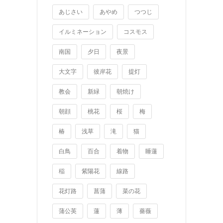
あじさい
あやめ
つつじ
イルミネーション
コスモス
南国
夕日
夜景
大文字
彼岸花
提灯
教会
新緑
朝焼け
朝顔
桃花
桜
梅
椿
浅草
滝
猫
白鳥
百合
着物
睡蓮
稲
紫陽花
線路
花灯路
菖蒲
菜の花
蒲公英
蓮
薄
薔薇