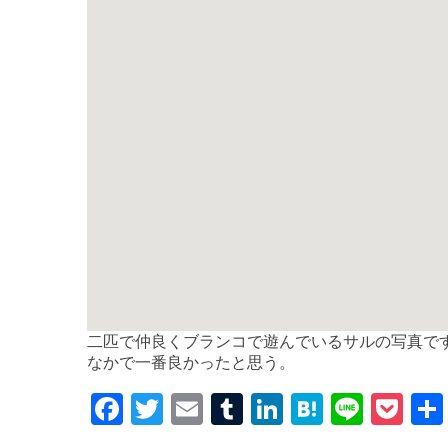
二匹で仲良くブランコで遊んでいるサルの写真で
なかで一番良かったと思う。
F
T
E
T
Li
H
Li
P
a
w
m
u
n
at
n
o