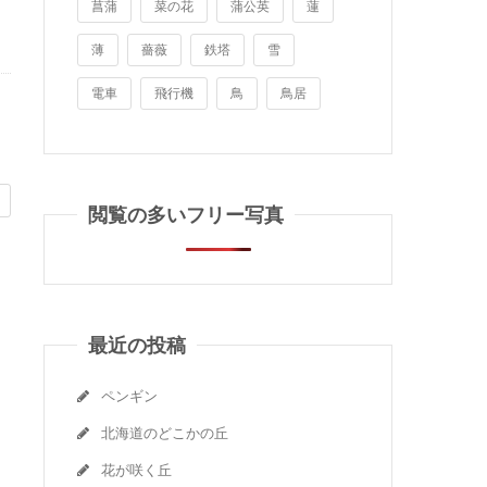
菖蒲
菜の花
蒲公英
蓮
薄
薔薇
鉄塔
雪
電車
飛行機
鳥
鳥居
閲覧の多いフリー写真
最近の投稿
ペンギン
北海道のどこかの丘
花が咲く丘