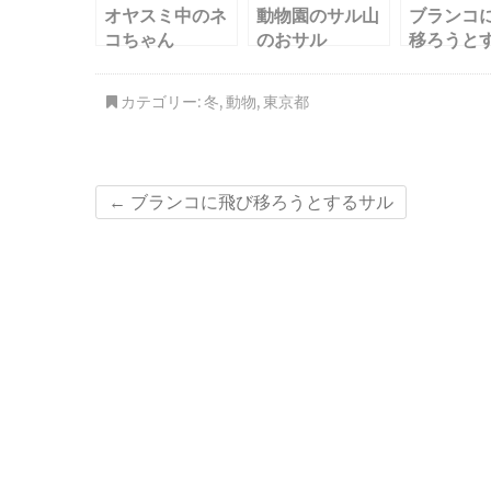
オヤスミ中のネ
動物園のサル山
ブランコ
コちゃん
のおサル
移ろうと
ル
カテゴリー:
冬
,
動物
,
東京都
←
ブランコに飛び移ろうとするサル