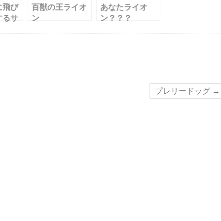
に飛び
百獣の王ライオ
あなたライオ
するサ
ン
ン？？？
プレリードッグ
→