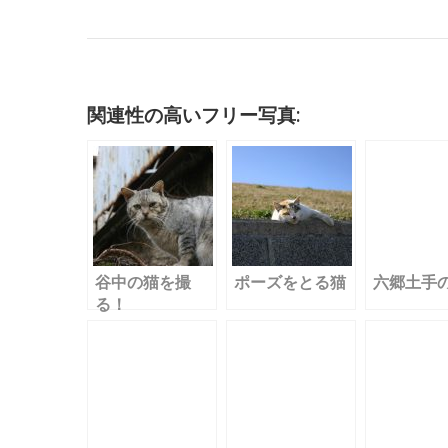
c
it
ai
m
k
e
e
c
e
te
l
bl
e
n
k
b
r
r
dI
a
et
o
n
関連性の高いフリー写真:
o
k
谷中の猫を撮
ポーズをとる猫
六郷土手
る！