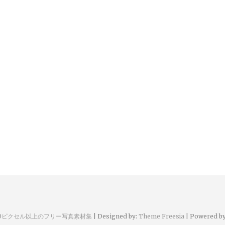
00ピクセル以上のフリー写真素材集
| Designed by:
Theme Freesia
| Powered b