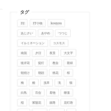
タグ
DJ
IT小物
kouyou
あじさい
あやめ
つつじ
イルミネーション
コスモス
南国
夕日
夜景
大文字
彼岸花
提灯
教会
新緑
朝焼け
朝顔
桃花
桜
梅
椿
浅草
滝
猫
白鳥
百合
着物
睡蓮
稲
紫陽花
線路
花灯路