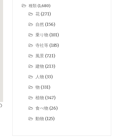
種類
(1,680)
花
(271)
自然
(156)
乗り物
(101)
寺社等
(185)
風景
(721)
建物
(213)
人物
(33)
物
(331)
植物
(347)
の
食べ物
(26)
動物
(125)