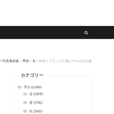
リー写真素材集
季節
冬
仲良くブランコで遊ぶサル山の小猿
>
>
>
カテゴリー
季節
(1,680)
春
(369)
夏
(756)
秋
(146)