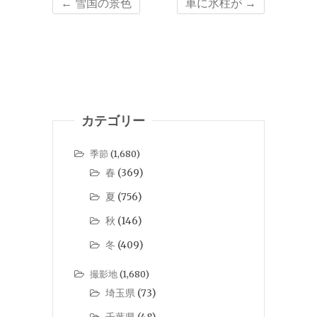
←
雪国の景色
車に氷柱が
→
カテゴリー
季節
(1,680)
春
(369)
夏
(756)
秋
(146)
冬
(409)
撮影地
(1,680)
埼玉県
(73)