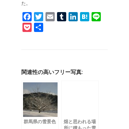
た。
F
T
E
T
Li
H
Li
a
w
m
u
n
at
n
P
共
c
it
ai
m
k
e
e
o
有
e
te
l
bl
e
n
c
b
r
r
dI
a
k
o
n
et
o
関連性の高いフリー写真:
k
群馬県の雪景色
畑と思われる場
所に積もった雪