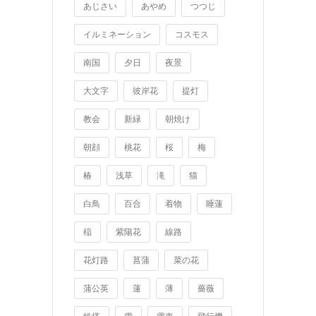
あじさい
あやめ
つつじ
イルミネーション
コスモス
南国
夕日
夜景
大文字
彼岸花
提灯
教会
新緑
朝焼け
朝顔
桃花
桜
梅
椿
浅草
滝
猫
白鳥
百合
着物
睡蓮
稲
紫陽花
線路
花灯路
菖蒲
菜の花
蒲公英
蓮
薄
薔薇