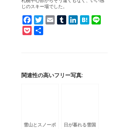
札幌中心部からそう遠くもなく、いい感
じのスキー場でした。
F
T
E
T
Li
H
Li
a
w
m
u
n
at
n
P
共
c
it
ai
m
k
e
e
o
有
e
te
l
bl
e
n
c
b
r
r
dI
a
k
o
n
et
o
関連性の高いフリー写真:
k
雪山とスノーボ
日が暮れる雪国