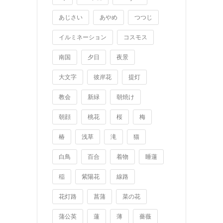
あじさい
あやめ
つつじ
イルミネーション
コスモス
南国
夕日
夜景
大文字
彼岸花
提灯
教会
新緑
朝焼け
朝顔
桃花
桜
梅
椿
浅草
滝
猫
白鳥
百合
着物
睡蓮
稲
紫陽花
線路
花灯路
菖蒲
菜の花
蒲公英
蓮
薄
薔薇