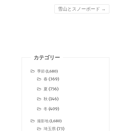
雪山とスノーボード
→
カテゴリー
季節
(1,680)
春
(369)
夏
(756)
秋
(146)
冬
(409)
撮影地
(1,680)
埼玉県
(73)