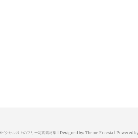
00ピクセル以上のフリー写真素材集
| Designed by:
Theme Freesia
| Powered b