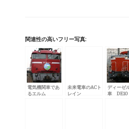
a
w
m
u
n
at
n
o
c
it
ai
m
k
e
e
c
e
te
l
bl
e
n
k
b
r
r
dI
a
et
o
n
関連性の高いフリー写真:
o
k
電気機関車であ
未来電車のACト
ディーゼ
るエルム
レイン
車 DE10 
（EF81133）の
写真