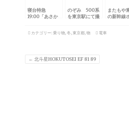
寝台特急
のぞみ 500系
またもや
19:00「あさか
を東京駅にて撮
の新幹線
ぜ」下関13両
影
に
カテゴリー:
乗り物
,
冬
,
東京都
,
物
電車
←
北斗星HOKUTOSEI EF 81 89