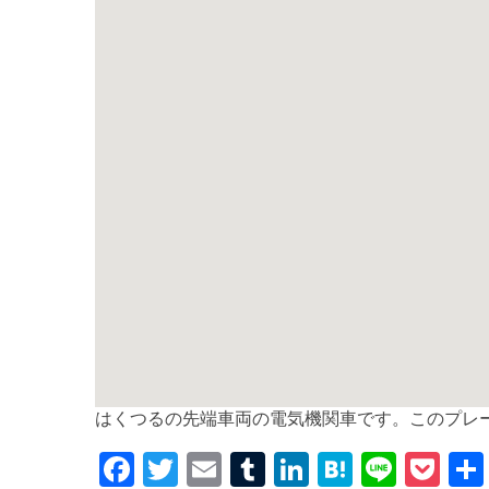
はくつるの先端車両の電気機関車です。このプレ
F
T
E
T
Li
H
Li
P