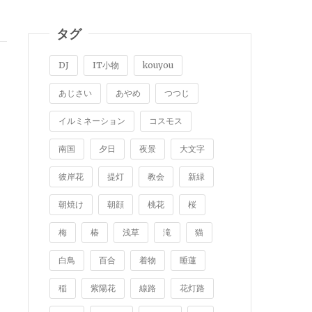
タグ
DJ
IT小物
kouyou
あじさい
あやめ
つつじ
イルミネーション
コスモス
南国
夕日
夜景
大文字
彼岸花
提灯
教会
新緑
朝焼け
朝顔
桃花
桜
梅
椿
浅草
滝
猫
白鳥
百合
着物
睡蓮
稲
紫陽花
線路
花灯路