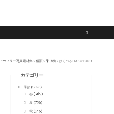
以上のフリー写真素材集
種類
乗り物
はくつるHAKUTURU
>
>
>
カテゴリー
季節
(1,680)
春
(369)
夏
(756)
秋
(146)