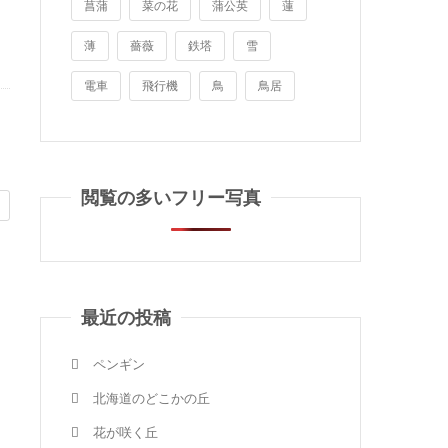
菖蒲
菜の花
蒲公英
蓮
薄
薔薇
鉄塔
雪
電車
飛行機
鳥
鳥居
閲覧の多いフリー写真
最近の投稿
ペンギン
北海道のどこかの丘
花が咲く丘