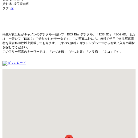
撮影地: 埼玉県自宅
タグ:
猫
掲載写真は私がキャノンのデジタル一眼レフ「EOS Kiss デジタル」「EOS 5D」「EOS 6D」また
は、一眼レフ「EOS 7」で撮影をしたデータです。この写真以外にも、無料で使用できる写真素
材を現在1600枚以上掲載しております。（すべて無料）ぜひトップページからお気に入りの素材
を探してください。
このフリー写真のキーワードは、「カツオ節」「かつお節」「ノラ猫」「ネコ」です。