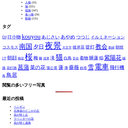
人物
(33)
物
(331)
植物
(347)
食べ物
(26)
動物
(125)
タグ
kouyou
あやめ
IT小物
あじさい
つつじ
DJ
イルミネーション
夜景
南国
教会
夕日
提灯
コスモス
彼岸花
朝焼
大文字
新緑
桜
猫
紫陽花
朝顔
梅
滝
睡蓮
け
白鳥
着物
稲
椿
線
桃花
浅草
百合
電車
菖蒲
雪
菜の花
蓮
薔薇
飛行機
蒲公英
薄
路
花灯路
鉄塔
鳥居
鳥
閲覧の多いフリー写真
最近の投稿
ペンギン
北海道のどこかの丘
花が咲く丘
ラベンダーの花
花が咲く道路