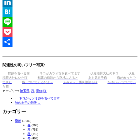
Tumblr
LinkedIn
Hatena
Line
Pocket
共
有
関連性の高いフリー写真:
鰹節を食べる猫
ネコがカツオ節を食べてます
伏見稲荷大社のネコ
伏見
稲荷大社にいた猫
都電の線路から路地に入ると
上を見る子猫
猫がぬっとで
てきた
猫、ついてくるなよ～
ふみゃ～、餌を強請る猫
かゆい～とかいてい
た猫
カテゴリー:
埼玉県
,
秋
,
動物
猫
←
ネコがカツオ節を食べてます
秋の土手の階段
→
カテゴリー
季節
(1,680)
春
(369)
夏
(756)
秋
(146)
冬
(409)