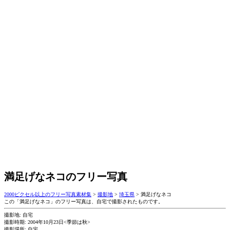
満足げなネコのフリー写真
2000ピクセル以上のフリー写真素材集
>
撮影地
>
埼玉県
>
満足げなネコ
この「満足げなネコ」のフリー写真は、自宅で撮影されたものです。
撮影地: 自宅
撮影時期: 2004年10月23日<季節は秋>
撮影場所: 自宅