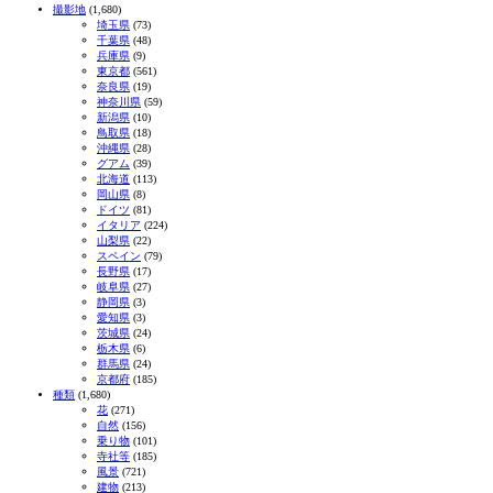
撮影地
(1,680)
埼玉県
(73)
千葉県
(48)
兵庫県
(9)
東京都
(561)
奈良県
(19)
神奈川県
(59)
新潟県
(10)
鳥取県
(18)
沖縄県
(28)
グアム
(39)
北海道
(113)
岡山県
(8)
ドイツ
(81)
イタリア
(224)
山梨県
(22)
スペイン
(79)
長野県
(17)
岐阜県
(27)
静岡県
(3)
愛知県
(3)
茨城県
(24)
栃木県
(6)
群馬県
(24)
京都府
(185)
種類
(1,680)
花
(271)
自然
(156)
乗り物
(101)
寺社等
(185)
風景
(721)
建物
(213)