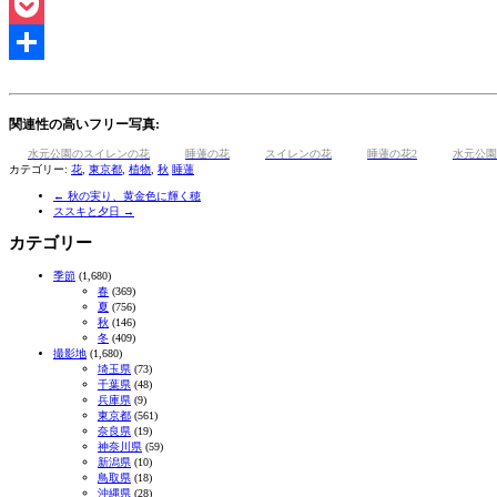
Line
Pocket
共
有
関連性の高いフリー写真:
水元公園のスイレンの花
睡蓮の花
スイレンの花
睡蓮の花2
水元公園
カテゴリー:
花
,
東京都
,
植物
,
秋
睡蓮
←
秋の実り、黄金色に輝く穂
ススキと夕日
→
カテゴリー
季節
(1,680)
春
(369)
夏
(756)
秋
(146)
冬
(409)
撮影地
(1,680)
埼玉県
(73)
千葉県
(48)
兵庫県
(9)
東京都
(561)
奈良県
(19)
神奈川県
(59)
新潟県
(10)
鳥取県
(18)
沖縄県
(28)