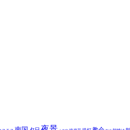
夜景
南国
教会
夕日