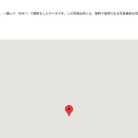
6D」または、一眼レフ「EOS 7」で撮影をしたデータです。この写真以外にも、無料で使用できる写真素