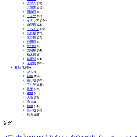
グアム
(39)
北海道
(113)
岡山県
(8)
ドイツ
(81)
イタリア
(224)
山梨県
(22)
スペイン
(79)
長野県
(17)
岐阜県
(27)
静岡県
(3)
愛知県
(3)
茨城県
(24)
栃木県
(6)
群馬県
(24)
京都府
(185)
種類
(1,680)
花
(271)
自然
(156)
乗り物
(101)
寺社等
(185)
風景
(721)
建物
(213)
人物
(33)
物
(331)
植物
(347)
食べ物
(26)
動物
(125)
タグ
kouyou