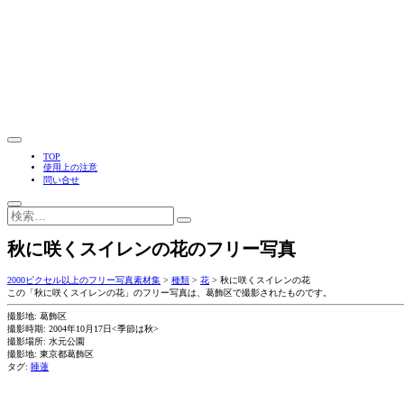
TOP
使用上の注意
問い合せ
秋に咲くスイレンの花のフリー写真
2000ピクセル以上のフリー写真素材集
>
種類
>
花
>
秋に咲くスイレンの花
この「秋に咲くスイレンの花」のフリー写真は、葛飾区で撮影されたものです。
撮影地: 葛飾区
撮影時期: 2004年10月17日<季節は秋>
撮影場所: 水元公園
撮影地: 東京都葛飾区
タグ:
睡蓮