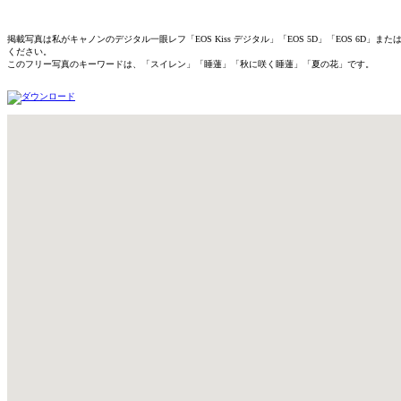
掲載写真は私がキャノンのデジタル一眼レフ「EOS Kiss デジタル」「EOS 5D」「EOS 
ください。
このフリー写真のキーワードは、「スイレン」「睡蓮」「秋に咲く睡蓮」「夏の花」です。