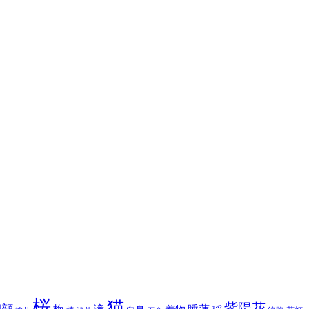
桜
猫
紫陽花