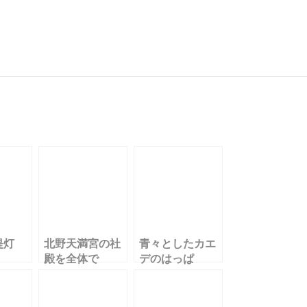
共
有
提灯
北野天満宮の社
青々としたカエ
殿を全体で
デのはっぱ