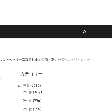
セル以上のフリー写真素材集
季節
夏
神護寺の参門とカエデ
>
>
>
カテゴリー
季節
(1,680)
春
(369)
夏
(756)
秋
(146)