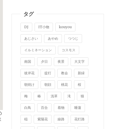
タグ
DJ
IT小物
kouyou
あじさい
あやめ
つつじ
イルミネーション
コスモス
南国
夕日
夜景
大文字
彼岸花
提灯
教会
新緑
朝焼け
朝顔
桃花
桜
梅
椿
浅草
滝
猫
白鳥
百合
着物
睡蓮
め
ま
稲
紫陽花
線路
花灯路