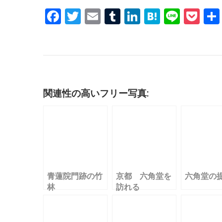
F
T
E
T
Li
H
Li
P
a
w
m
u
n
at
n
o
c
it
ai
m
k
e
e
c
e
te
l
bl
e
n
k
b
r
r
dI
a
et
o
n
関連性の高いフリー写真:
o
k
青蓮院門跡の竹
京都 六角堂を
六角堂の
林
訪れる