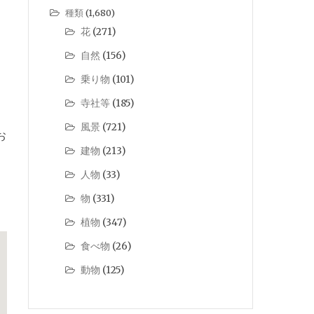
種類
(1,680)
花
(271)
自然
(156)
乗り物
(101)
寺社等
(185)
風景
(721)
お
建物
(213)
人物
(33)
物
(331)
植物
(347)
食べ物
(26)
動物
(125)