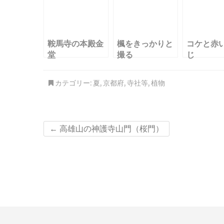
鞍馬寺の本殿金
楓をきっかりと
コケと赤
堂
撮る
じ
カテゴリー:
夏
,
京都府
,
寺社等
,
植物
←
高雄山の神護寺山門（桜門）