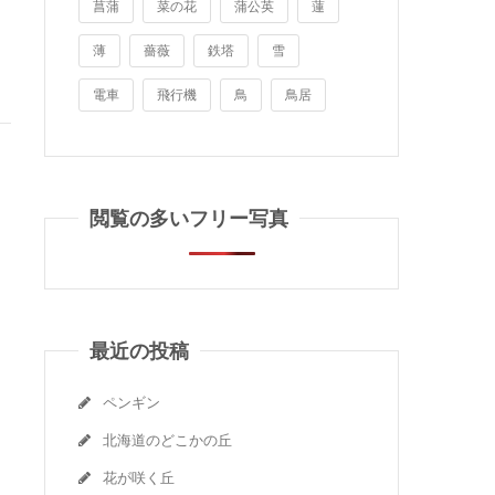
菖蒲
菜の花
蒲公英
蓮
薄
薔薇
鉄塔
雪
電車
飛行機
鳥
鳥居
閲覧の多いフリー写真
最近の投稿
ペンギン
北海道のどこかの丘
花が咲く丘