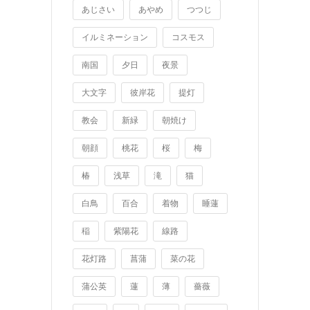
あじさい
あやめ
つつじ
イルミネーション
コスモス
南国
夕日
夜景
大文字
彼岸花
提灯
教会
新緑
朝焼け
朝顔
桃花
桜
梅
椿
浅草
滝
猫
白鳥
百合
着物
睡蓮
稲
紫陽花
線路
花灯路
菖蒲
菜の花
蒲公英
蓮
薄
薔薇