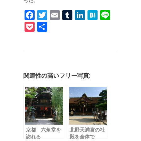
った。
F
T
E
T
Li
H
Li
a
w
m
u
n
at
n
P
共
c
it
ai
m
k
e
e
o
有
e
te
l
bl
e
n
c
b
r
r
dI
a
k
o
n
et
o
関連性の高いフリー写真:
k
京都 六角堂を
北野天満宮の社
訪れる
殿を全体で