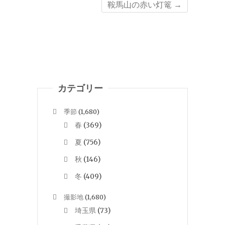
鞍馬山の赤い灯篭
→
カテゴリー
季節
(1,680)
春
(369)
夏
(756)
秋
(146)
冬
(409)
撮影地
(1,680)
埼玉県
(73)