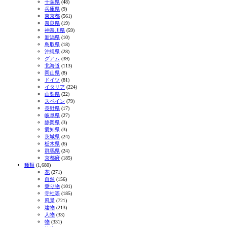
千葉県
(48)
兵庫県
(9)
東京都
(561)
奈良県
(19)
神奈川県
(59)
新潟県
(10)
鳥取県
(18)
沖縄県
(28)
グアム
(39)
北海道
(113)
岡山県
(8)
ドイツ
(81)
イタリア
(224)
山梨県
(22)
スペイン
(79)
長野県
(17)
岐阜県
(27)
静岡県
(3)
愛知県
(3)
茨城県
(24)
栃木県
(6)
群馬県
(24)
京都府
(185)
種類
(1,680)
花
(271)
自然
(156)
乗り物
(101)
寺社等
(185)
風景
(721)
建物
(213)
人物
(33)
物
(331)