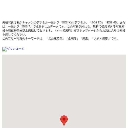
掲載写真は私がキャノンのデジタル一眼レフ「EOS Kiss デジタル」「EOS 5D」「EOS 6D」また
は、一眼レフ「EOS 7」で撮影をしたデータです。この写真以外にも、無料で使用できる写真素
材を現在1600枚以上掲載しております。（すべて無料）ぜひトップページからお気に入りの素材
を探してください。
このフリー写真のキーワードは、「北山鹿苑寺」「金閣寺」「鳳凰」「大きく撮影」です。