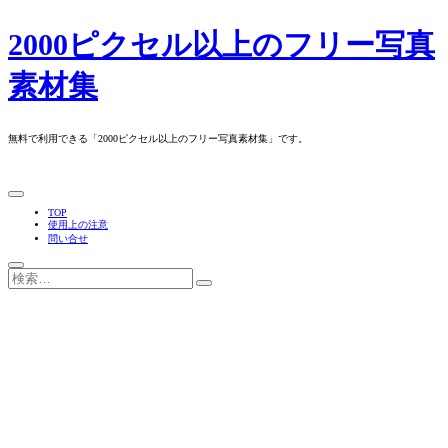
Skip
2000ピクセル以上のフリー写真
to
content
素材集
無料で利用できる「2000ピクセル以上のフリー写真素材集」です。
TOP
使用上の注意
問い合せ