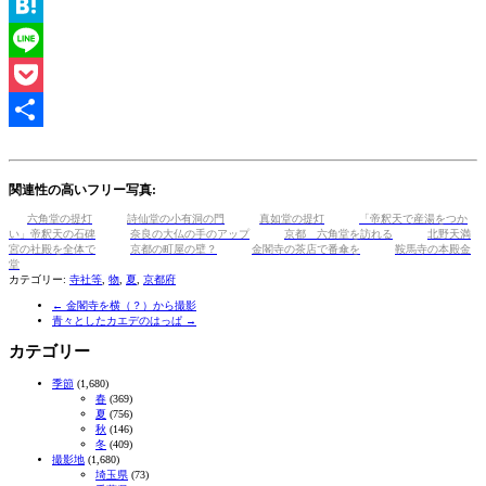
LinkedIn
Hatena
Line
Pocket
共
有
関連性の高いフリー写真:
六角堂の提灯
詩仙堂の小有洞の門
真如堂の提灯
「帝釈天で産湯をつか
い」帝釈天の石碑
奈良の大仏の手のアップ
京都 六角堂を訪れる
北野天満
宮の社殿を全体で
京都の町屋の壁？
金閣寺の茶店で番傘を
鞍馬寺の本殿金
堂
カテゴリー:
寺社等
,
物
,
夏
,
京都府
←
金閣寺を横（？）から撮影
青々としたカエデのはっぱ
→
カテゴリー
季節
(1,680)
春
(369)
夏
(756)
秋
(146)
冬
(409)
撮影地
(1,680)
埼玉県
(73)