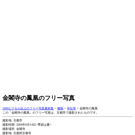
金閣寺の鳳凰のフリー写真
2000ピクセル以上のフリー写真素材集
>
種類
>
寺社等
>
金閣寺の鳳凰
この「金閣寺の鳳凰」のフリー写真は、京都市で撮影されたものです。
撮影地: 京都市
撮影時期: 2004年8月14日<季節は夏>
撮影場所: 金閣寺
撮影地: 京都府京都市