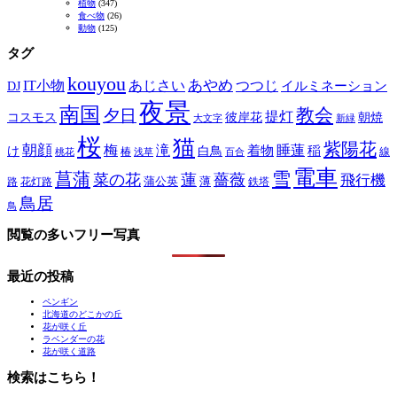
植物
(347)
食べ物
(26)
動物
(125)
タグ
kouyou
あやめ
IT小物
あじさい
つつじ
DJ
イルミネーション
夜景
南国
教会
夕日
提灯
コスモス
彼岸花
朝焼
大文字
新緑
桜
猫
紫陽花
朝顔
梅
滝
睡蓮
け
白鳥
着物
稲
椿
線
桃花
浅草
百合
電車
菖蒲
雪
菜の花
蓮
薔薇
飛行機
蒲公英
薄
路
花灯路
鉄塔
鳥居
鳥
閲覧の多いフリー写真
最近の投稿
ペンギン
北海道のどこかの丘
花が咲く丘
ラベンダーの花
花が咲く道路
検索はこちら！