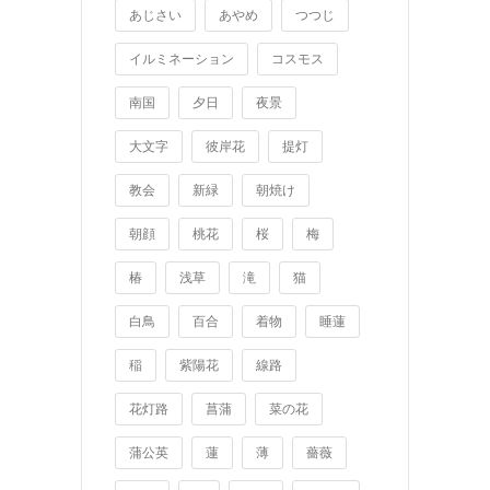
あじさい
あやめ
つつじ
イルミネーション
コスモス
南国
夕日
夜景
大文字
彼岸花
提灯
教会
新緑
朝焼け
朝顔
桃花
桜
梅
椿
浅草
滝
猫
白鳥
百合
着物
睡蓮
稲
紫陽花
線路
花灯路
菖蒲
菜の花
蒲公英
蓮
薄
薔薇