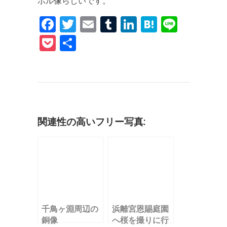
ボル像らしいです。
F
T
E
T
Li
H
Li
a
w
m
u
n
at
n
P
共
c
it
ai
m
k
e
e
o
有
e
te
l
bl
e
n
c
b
r
r
dI
a
k
o
n
et
o
関連性の高いフリー写真:
k
千鳥ヶ淵周辺の
浜離宮恩賜庭園
銅像
へ桜を撮りに行