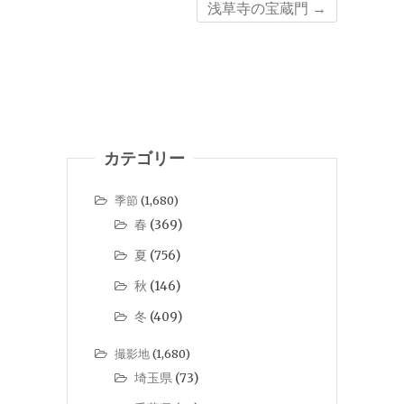
浅草寺の宝蔵門
→
カテゴリー
季節
(1,680)
春
(369)
夏
(756)
秋
(146)
冬
(409)
撮影地
(1,680)
埼玉県
(73)