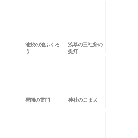
く
池袋の池ふくろ
浅草の三社祭の
う
提灯
昼間の雷門
神社のこま犬