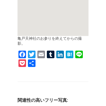
亀戸天神社のお参りを終えてからの撮
影。
F
T
E
T
Li
H
Li
a
w
m
u
n
at
n
P
共
c
it
ai
m
k
e
e
o
有
e
te
l
bl
e
n
c
b
r
r
dI
a
k
o
n
et
o
関連性の高いフリー写真: