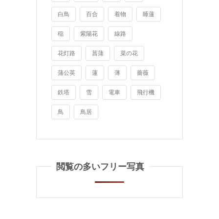
白鳥
百合
着物
睡蓮
稲
紫陽花
線路
花灯路
菖蒲
菜の花
蒲公英
蓮
薄
薔薇
鉄塔
雪
電車
飛行機
鳥
鳥居
閲覧の多いフリー写真