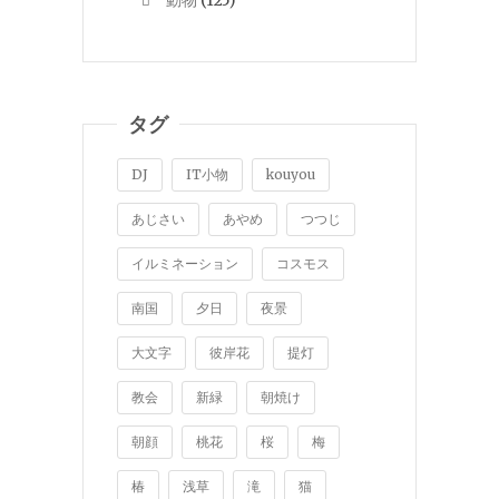
動物
(125)
タグ
DJ
IT小物
kouyou
あじさい
あやめ
つつじ
イルミネーション
コスモス
南国
夕日
夜景
大文字
彼岸花
提灯
教会
新緑
朝焼け
朝顔
桃花
桜
梅
椿
浅草
滝
猫