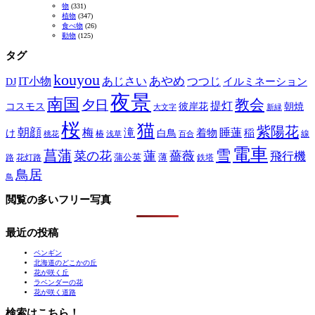
物
(331)
植物
(347)
食べ物
(26)
動物
(125)
タグ
kouyou
あやめ
IT小物
あじさい
つつじ
DJ
イルミネーション
夜景
南国
教会
夕日
提灯
コスモス
彼岸花
朝焼
大文字
新緑
桜
猫
紫陽花
朝顔
梅
滝
睡蓮
け
白鳥
着物
稲
椿
線
桃花
浅草
百合
電車
菖蒲
雪
菜の花
蓮
薔薇
飛行機
蒲公英
薄
路
花灯路
鉄塔
鳥居
鳥
閲覧の多いフリー写真
最近の投稿
ペンギン
北海道のどこかの丘
花が咲く丘
ラベンダーの花
花が咲く道路
検索はこちら！