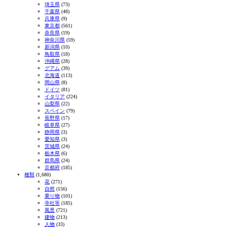
埼玉県
(73)
千葉県
(48)
兵庫県
(9)
東京都
(561)
奈良県
(19)
神奈川県
(59)
新潟県
(10)
鳥取県
(18)
沖縄県
(28)
グアム
(39)
北海道
(113)
岡山県
(8)
ドイツ
(81)
イタリア
(224)
山梨県
(22)
スペイン
(79)
長野県
(17)
岐阜県
(27)
静岡県
(3)
愛知県
(3)
茨城県
(24)
栃木県
(6)
群馬県
(24)
京都府
(185)
種類
(1,680)
花
(271)
自然
(156)
乗り物
(101)
寺社等
(185)
風景
(721)
建物
(213)
人物
(33)