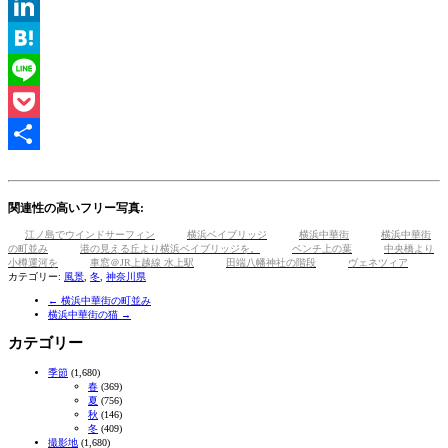
Tumblr
LinkedIn
Hatena
Line
Pocket
共
有
関連性の高いフリー写真:
江ノ島でウインドサーフィン
横浜ベイブリッジ
横浜中華街
横浜中華街
の町並み
港の見える丘より横浜ベイブリッジを。
ベンチ上の葉
中央橋より
小樽運河を
車窓＠JR上越線 水上駅
田端八幡神社の階段
ヴェネツィア
カテゴリー:
風景
,
冬
,
神奈川県
←
横浜中華街の町並み
横浜中華街の猫
→
カテゴリー
季節
(1,680)
春
(369)
夏
(756)
秋
(146)
冬
(409)
撮影地
(1,680)