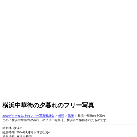
横浜中華街の夕暮れのフリー写真
2000ピクセル以上のフリー写真素材集
>
種類
>
風景
>
横浜中華街の夕暮れ
この「横浜中華街の夕暮れ」のフリー写真は、横浜市で撮影されたものです。
撮影地: 横浜市
撮影時期: 2004年1月5日<季節は冬>
撮影場所: 横浜中華街