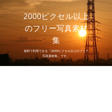
Skip
to
content
2000ピクセル以上
のフリー写真素材
集
無料で利用できる「2000ピクセル以上のフリー
写真素材集」です。