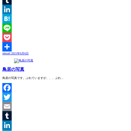
Tumblr
LinkedIn
Hatena
Line
Pocket
ohtsu6
2021年6月6日
共
有
鳥居の写真
鳥居の写真です。ぶれていますが、、、ぶれ…
Facebook
Twitter
Email
Tumblr