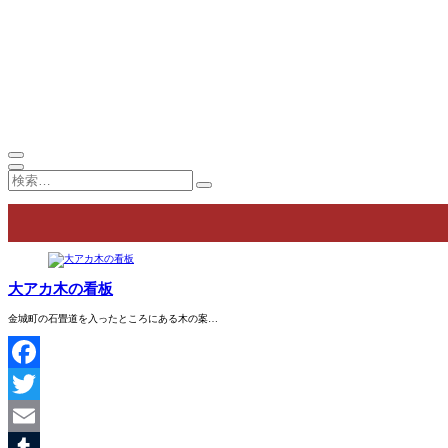
大アカ木の看板
金城町の石畳道を入ったところにある木の案…
Facebook
Twitter
Email