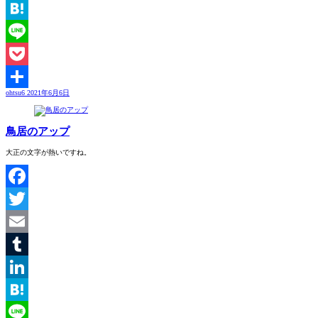
LinkedIn
Hatena
Line
Pocket
ohtsu6
2021年6月6日
共
有
鳥居のアップ
大正の文字が熱いですね。
Facebook
Twitter
Email
Tumblr
LinkedIn
Hatena