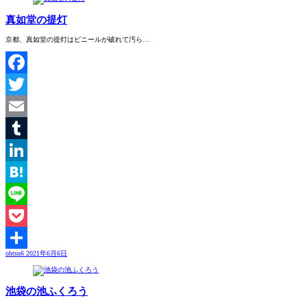
有
真如堂の提灯
京都、真如堂の提灯はビニールが破れて汚ら…
Facebook
Twitter
Email
Tumblr
LinkedIn
Hatena
Line
Pocket
ohtsu6
2021年6月6日
共
有
池袋の池ふくろう