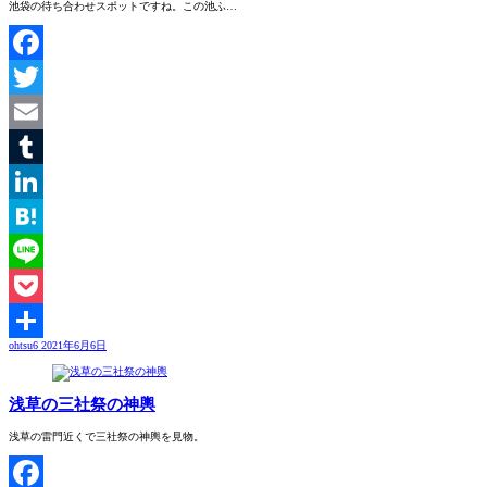
池袋の待ち合わせスポットですね。この池ふ…
Facebook
Twitter
Email
Tumblr
LinkedIn
Hatena
Line
Pocket
ohtsu6
2021年6月6日
共
有
浅草の三社祭の神輿
浅草の雷門近くで三社祭の神輿を見物。