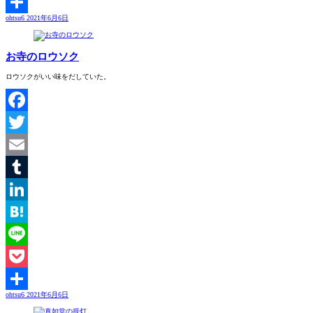
Pocket
ohtsu6
2021年6月6日
共
有
お寺のロウソク
ロウソクがいい味をだしていた。
Facebook
Twitter
Email
Tumblr
LinkedIn
Hatena
Line
Pocket
ohtsu6
2021年6月6日
共