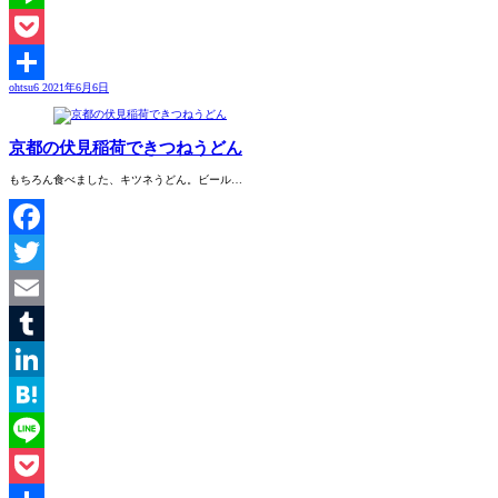
Line
Pocket
ohtsu6
2021年6月6日
共
有
京都の伏見稲荷できつねうどん
もちろん食べました、キツネうどん。ビール…
Facebook
Twitter
Email
Tumblr
LinkedIn
Hatena
Line