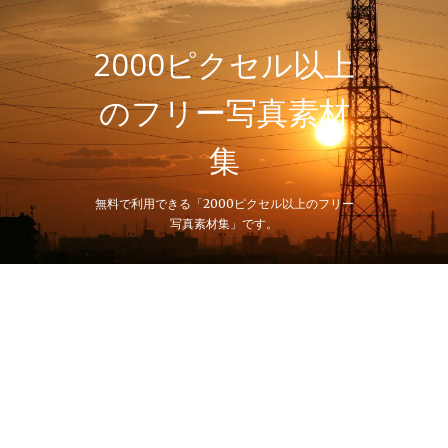
Skip
to
content
2000ピクセル以上
のフリー写真素材
集
無料で利用できる「2000ピクセル以上のフリー
写真素材集」です。