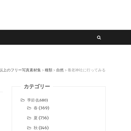
ル以上のフリー写真素材集
種類
自然
養老神社に行ってみる
>
>
>
カテゴリー
季節
(1,680)
春
(369)
夏
(756)
秋
(146)