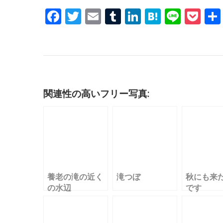
F
T
E
T
Li
H
Li
P
a
w
m
u
n
at
n
o
c
it
ai
m
k
e
e
c
e
te
l
bl
e
n
k
b
r
r
dI
a
et
o
n
関連性の高いフリー写真:
o
k
養老の滝の近く
滝つぼ
秋にも来
の水辺
です