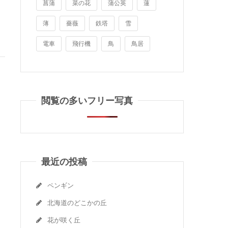
菖蒲
菜の花
蒲公英
蓮
薄
薔薇
鉄塔
雪
電車
飛行機
鳥
鳥居
閲覧の多いフリー写真
最近の投稿
ペンギン
北海道のどこかの丘
花が咲く丘