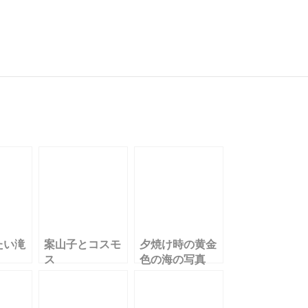
共
有
たい滝
案山子とコスモ
夕焼け時の黄金
ス
色の海の写真