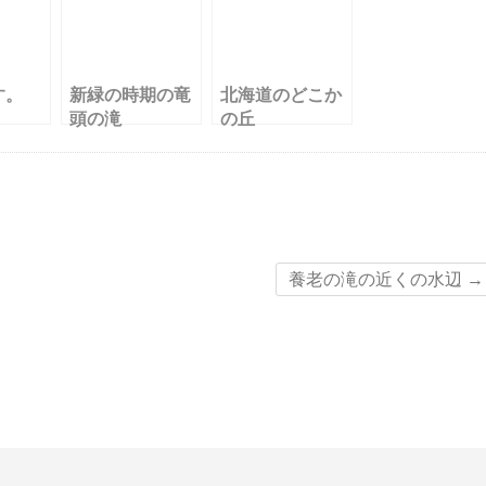
す。
新緑の時期の竜
北海道のどこか
頭の滝
の丘
養老の滝の近くの水辺
→