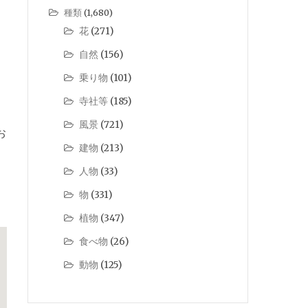
種類
(1,680)
花
(271)
自然
(156)
乗り物
(101)
寺社等
(185)
風景
(721)
お
建物
(213)
人物
(33)
物
(331)
植物
(347)
食べ物
(26)
動物
(125)