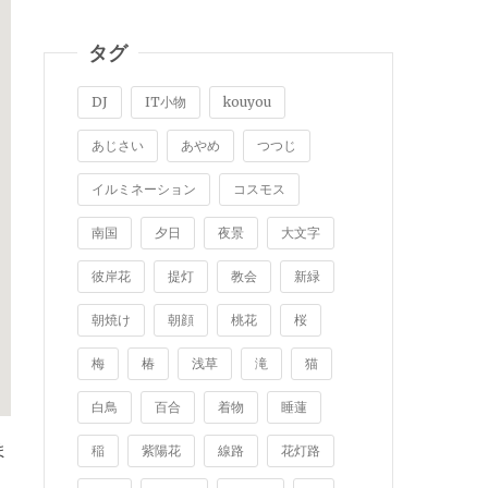
タグ
DJ
IT小物
kouyou
あじさい
あやめ
つつじ
イルミネーション
コスモス
南国
夕日
夜景
大文字
彼岸花
提灯
教会
新緑
朝焼け
朝顔
桃花
桜
梅
椿
浅草
滝
猫
白鳥
百合
着物
睡蓮
ま
稲
紫陽花
線路
花灯路