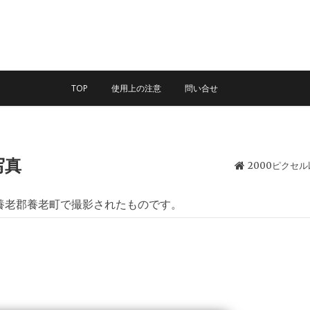
TOP
使用上の注意
問い合せ
写真
2000ピクセ
養老郡養老町で撮影されたものです。